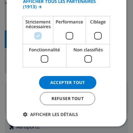
AFFICHER TOUS LES PARTENAIRES
En savoir plus sur:
(1913) →
ITALIAN
Espagne
>
Costa Blanca
>
Denia
DANISH
Strictement
Performance
Ciblage
nécessaires
NORWEGIAN
AFFICHER LA
CARTE
Fonctionnalité
Non classifiés
ACCEPTER TOUT
Région
REFUSER TOUT
50 m
Plage:
AFFICHER LES DÉTAILS
Aéroports: