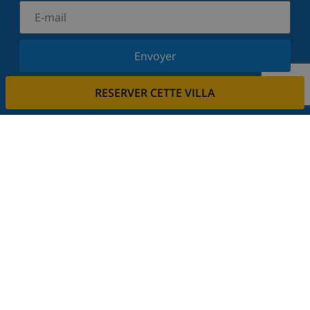
Envoyer
Inscrivez-vous à notre newsletter et restez informé
RESERVER CETTE VILLA
des dernières nouvelles et offres. Nous respectons
votre vie privée.
Louez votre propriété
Voulez-vous louer votre propriété avec nous?
En savoir plus