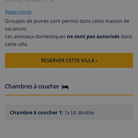
parking. AT-469277-A
Les Marines à 4 km de Dénia: Petite résidence "Talima".
Read more›
Dans l'arrondissement Les Marines, à 50 m de la mer,
Groupes de jeunes sont permis dans cette maison de
à 15 m de la plage, accès direct à la plage, dans une
vacances.
impasse. En commun: jardin (clôturé) avec pelouse,
Les animaux domestiques
ne sont pas autorisés
dans
piscine (16 x 8 m, profondeur 75 - 250 cm,
cette villa.
01.01.-31.12.). Douche extérieure. Supermarché 450 m,
restaurant 200 m, bar, café 450 m.
RESERVER CETTE VILLA ›
Chambres à coucher
Chambre à coucher 1:
1x Lit double