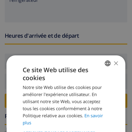
réfrigérateur
Heures d'arrivée et de départ
×
Arrivée:
De 16:00 avant 19:00
Ce site Web utilise des
cookies
FRENCH
Départ:
Avant: 10:00
Notre site Web utilise des cookies pour
DUTCH
améliorer l'expérience utilisateur. En
FRENCH
RESERVER CETTE VILLA ›
utilisant notre site Web, vous acceptez
tous les cookies conformément à notre
SPANISH
Région
Politique relative aux cookies.
En savoir
GERMAN
plus
CATALAN