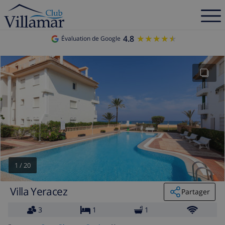
4.8
★★★★★
★★★★★
Évaluation de Google
1
/
20
Villa Yeracez
Partager
3
1
1