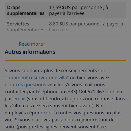
Draps
17,59 $US par personne , à
supplémentaires
payer à l'arrivée
Serviettes
8,80 $US par personne , à payer à
supplémentaires
l'arrivée
Départ tardif
113,75 $US
Read more ›
Nettoyage
basée sur consommation
Autres informations
supplémentaire
énergétique (52,77 $US/HOUR)
Fonds
4.80% du montant total
Si vous souhaitez plus de renseignements sur
d'annulation:
"comment réserver une villa"
ou bien vous avez
d'autres questions
veuillez s'il vous plaît nous
contacter par téléphone au (+33) 184 671 967 ou bien
par
email
(vous obtiendrez toujours une réponse dans
les 24h mais ce sera souvent bien avant). Nos
employés répondront à toutes vos questions au plus
vite. Si vous n'arrivez pas à nous rejoindre tout de
suite (puisque les lignes peuvent souvent être