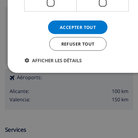
Région
ACCEPTER TOUT
5 km
Plage:
1000 m
Boutiques:
REFUSER TOUT
5 km
Vie nocturne:
1000 m
Restaurants:
AFFICHER LES DÉTAILS
Aéroports:
100 km
Alicante:
150 km
Valencia:
Services