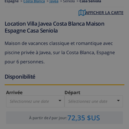
Espagne
>
Costa Blanca
>
Javea
>
Seniola >
Casa Seniola
AFFICHER LA CARTE
Location Villa Javea Costa Blanca Maison
Espagne Casa Seniola
Maison de vacances classique et romantique avec
piscine privée à Javea, sur la Costa Blanca, Espagne
pour 6 personnes.
Disponibilité
Arrivée
Départ
Sélectionnez une date
Sélectionnez une date
72,35 $US
À partir de
/
par jour
: