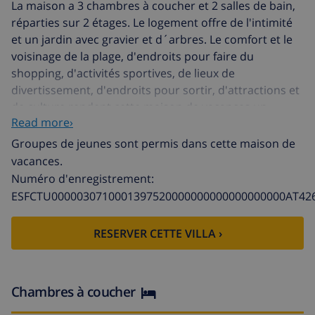
La maison a 3 chambres à coucher et 2 salles de bain,
réparties sur 2 étages. Le logement offre de l'intimité
et un jardin avec gravier et d´arbres. Le comfort et le
voisinage de la plage, d'endroits pour faire du
shopping, d'activités sportives, de lieux de
divertissement, d'endroits pour sortir, d'attractions et
de culture rendent cette maison de vacances un
Read more›
logement convenable pour passer les vacances en
Espagne avec votre famille ou vos amis.
Groupes de jeunes sont permis dans cette maison de
vacances.
Intérieur de la maison
Numéro d'enregistrement:
ESFCTU0000030710001397520000000000000000000AT42
maison de vacances de 2 étages
salle de séjour avec télévision, lecteur de DVD et hifi
RESERVER CETTE VILLA ›
3 chambres à coucher et 2 salles de bain
antenne satellite (Astra)
Chambres à coucher
machine à laver dans la cuisine