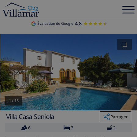
4.8
★★★★★
★★★★★
Évaluation de Google
1
/
15
Villa Casa Seniola
Partager
6
3
2