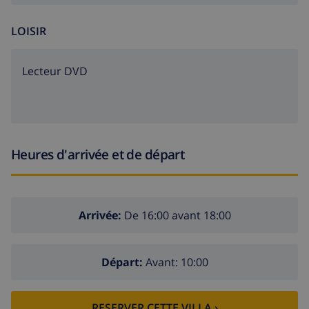
internet (WiFi)
LOISIR
literie et serviettes
service de réception et assistance téléphonique
lecteur DVD
24h/24
Installations et services avec supplément de prix
lit additionnel et 2 lits enfant/lits bébé (sur
Heures d'arrivée et de départ
demande)
Divertissement et activités de loisirs pour les vacances
à Javea, sur la Costa Blanca
Arrivée:
De 16:00 avant 18:00
cinéma, théâtre, discothèque, bar, promenade (El
Arenal et Javea) (dans un rayon de 5 kilomètres de la
Départ:
Avant: 10:00
maison)
Choses à voir et culture à Javea, sur la Costa Blanca
RESERVER CETTE VILLA ›