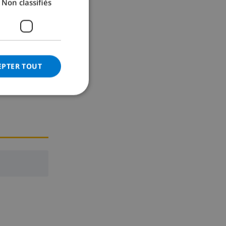
Non classifiés
ur 2
GERMAN
 Veuillez
CATALAN
ITALIAN
DANISH
EPTER TOUT
NORWEGIAN