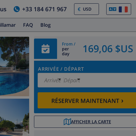
ous
+33 184 671 967
€
illamar
FAQ
Blog
From /
169,06 $US
per
day
ARRIVÉE
/
DÉPART
Arrivée
Départ
›
RÉSERVER MAINTENANT
AFFICHER LA CARTE