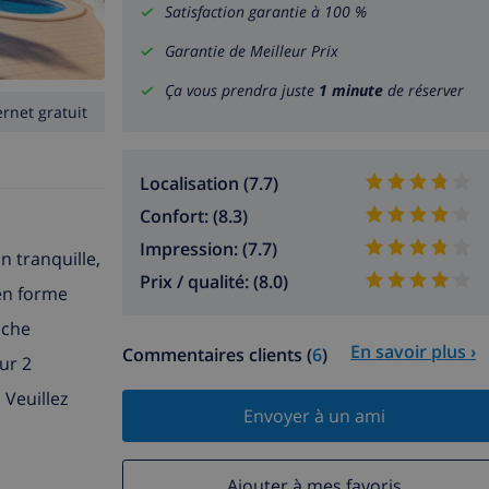
Satisfaction garantie à 100 %
Garantie de Meilleur Prix
Ça vous prendra juste
1 minute
de réserver
ernet gratuit
Localisation (7.7)
Confort: (8.3)
Impression: (7.7)
n tranquille,
Prix / qualité: (8.0)
 en forme
uche
En savoir plus ›
Commentaires clients (
6
)
ur 2
 Veuillez
Envoyer à un ami
Ajouter à mes favoris