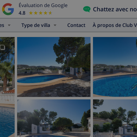
Évaluation de Google
Chattez avec n
4.8
★★★★★
★★★★★
es
Type de villa
Contact
À propos de Club V