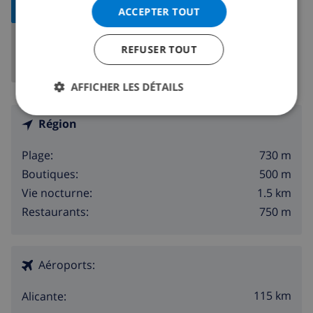
LA CARTE
ACCEPTER TOUT
REFUSER TOUT
AFFICHER LES DÉTAILS
Région
730 m
Plage:
500 m
Boutiques:
1.5 km
Vie nocturne:
750 m
Restaurants:
Aéroports:
115 km
Alicante: