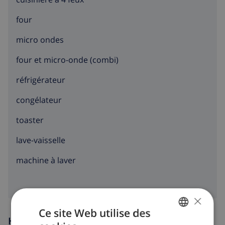
four
micro ondes
four et micro-onde (combi)
réfrigérateur
congélateur
toaster
lave-vaisselle
machine à laver
×
Ce site Web utilise des
Heures d'arrivée et de départ