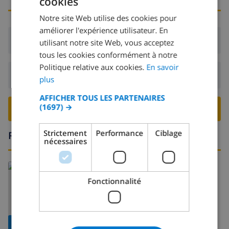
cookies
FRENCH
Notre site Web utilise des cookies pour
DUTCH
améliorer l'expérience utilisateur. En
FRENCH
Arrivée:
De 17:00 avant 20:00
utilisant notre site Web, vous acceptez
tous les cookies conformément à notre
SPANISH
Politique relative aux cookies.
En savoir
GERMAN
Départ:
Avant: 10:00
plus
CATALAN
AFFICHER TOUS LES PARTENAIRES
(1697) →
ITALIAN
RESERVER CETTE VILLA ›
DANISH
Strictement
Performance
Ciblage
Région
nécessaires
NORWEGIAN
En savoir plus sur:
Fonctionnalité
Espagne
>
Costa Blanca
>
Moraira
>
Moraira
AFFICHER