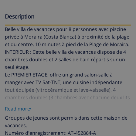
Description
Belle villa de vacances pour 8 personnes avec piscine
privée à Moraira (Costa Blanca) à proximité de la plage
et du centre. 10 minutes à pied de la Plage de Moraira.
INTERIEUR : Cette belle villa de vacances dispose de 4
chambres doubles et 2 salles de bain répartis sur un
seul étage.
Le PREMIER ETAGE, offre un grand salon-salle à
manger avec TV Sat-TNT, une cuisine indépendante
tout équipée (vitrocéramique et lave-vaisselle), 4
chambres doubles (3 chambres avec chacune deux lits
et 1 chambre avec un lit double) et enfin 2 salles de
Read more›
bain.
Groupes de jeunes sont permis dans cette maison de
Le REZ DE CHAUSSEE, est fermé et inoccupé.
vacances.
EXTERIEUR : Une grande piscine privée de 8x4m avec
Numéro d'enregistrement: AT-452864-A
escaliers romains, entourée d’une belle terrasse avec