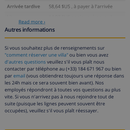
Arrivée tardive
58,64 $US , à payer à l'arrivée
Lit
14,07 $US par jour , à payer à
Read more ›
supplémentaire
l'arrivée
Autres informations
Draps
17,59 $US par personne , à
supplémentaires
payer à l'arrivée
Si vous souhaitez plus de renseignements sur
Serviettes
8,80 $US par personne , à payer à
"comment réserver une villa"
ou bien vous avez
supplémentaires
l'arrivée
d'autres questions
veuillez s'il vous plaît nous
Départ tardif
113,75 $US
contacter par téléphone au (+33) 184 671 967 ou bien
par
email
(vous obtiendrez toujours une réponse dans
Nettoyage
basée sur consommation
supplémentaire
énergétique (52,77 $US/HOUR)
les 24h mais ce sera souvent bien avant). Nos
employés répondront à toutes vos questions au plus
Fonds
4.80% du montant total
vite. Si vous n'arrivez pas à nous rejoindre tout de
d'annulation:
suite (puisque les lignes peuvent souvent être
occupées), veuillez s'il vous plaît réessayer.