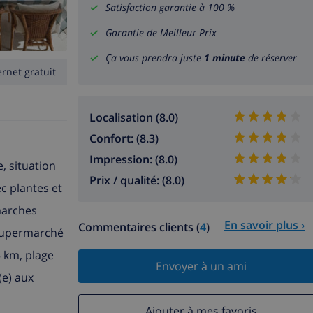
Satisfaction garantie à 100 %
Garantie de Meilleur Prix
Ça vous prendra juste
1 minute
de réserver
ernet gratuit
Localisation (8.0)
Confort: (8.3)
Impression: (8.0)
, situation
Prix / qualité: (8.0)
ec plantes et
 marches
En savoir plus ›
Commentaires clients (
4
)
. Supermarché
5 km, plage
Envoyer à un ami
(e) aux
Ajouter à mes favoris