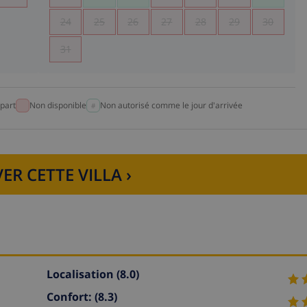
24
25
26
27
28
29
30
31
part
Non disponible
Non autorisé comme le jour d'arrivée
ER CETTE VILLA ›
Localisation
(8.0)
Confort:
(8.3)