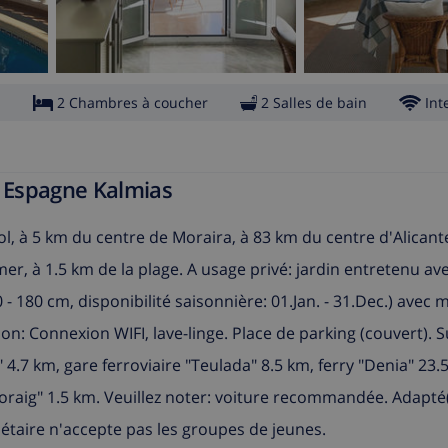
s
2 Chambres à coucher
2 Salles de bain
Int
n Espagne Kalmias
l, à 5 km du centre de Moraira, à 83 km du centre d'Alicante
 mer, à 1.5 km de la plage. A usage privé: jardin entretenu av
 - 180 cm, disponibilité saisonnière: 01.Jan. - 31.Dec.) avec
son: Connexion WIFI, lave-linge. Place de parking (couvert)
 4.7 km, gare ferroviaire "Teulada" 8.5 km, ferry "Denia" 23.
Moraig" 1.5 km. Veuillez noter: voiture recommandée. Adapté
iétaire n'accepte pas les groupes de jeunes.