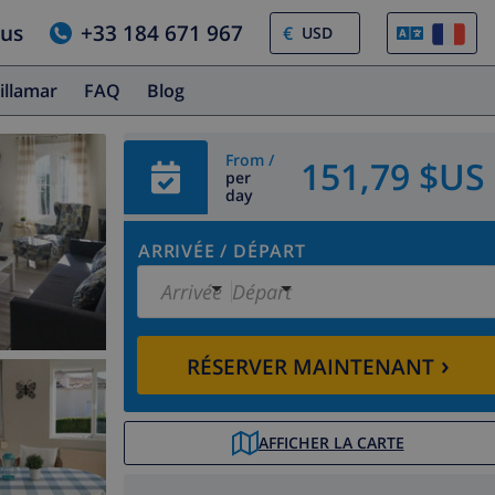
ous
+33 184 671 967
€
illamar
FAQ
Blog
From /
151,79 $US
per
day
ARRIVÉE
/
DÉPART
Arrivée
Départ
›
RÉSERVER MAINTENANT
AFFICHER LA CARTE