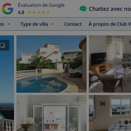
Évaluation de Google
Chattez avec n
4.8
★★★★★
★★★★★
es
Type de villa
Contact
À propos de Club V