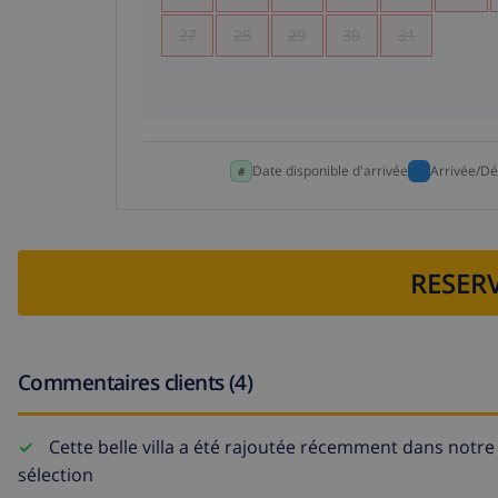
27
28
29
30
31
Date disponible d'arrivée
Arrivée/Dé
RESERV
Commentaires clients (4)
Cette belle villa a été rajoutée récemment dans notre
sélection