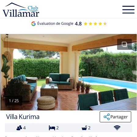
4.8
★★★★★
★★★★★
Évaluation de Google
1
/
25
Villa Kurima
Partager
4
2
2