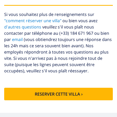
Serviettes
8,80 $US par personne
supplémentaires
Si vous souhaitez plus de renseignements sur
Départ tardif
113,75 $US
"comment réserver une villa"
ou bien vous avez
Nettoyage
basée sur consommation
d'autres questions
veuillez s'il vous plaît nous
supplémentaire
énergétique (52,77 $US/HOUR)
contacter par téléphone au (+33) 184 671 967 ou bien
par
email
(vous obtiendrez toujours une réponse dans
Fonds
4.80% du montant total
d'annulation:
les 24h mais ce sera souvent bien avant). Nos
employés répondront à toutes vos questions au plus
vite. Si vous n'arrivez pas à nous rejoindre tout de
suite (puisque les lignes peuvent souvent être
occupées), veuillez s'il vous plaît réessayer.
RESERVER CETTE VILLA ›