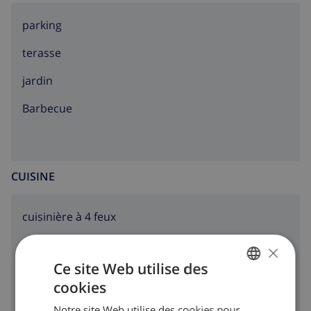
parking
terasse
jardin
barbecue
CUISINE
cuisinière à 4 feux
four
×
Ce site Web utilise des
micro ondes
cookies
FRENCH
réfrigérateur
Notre site Web utilise des cookies pour