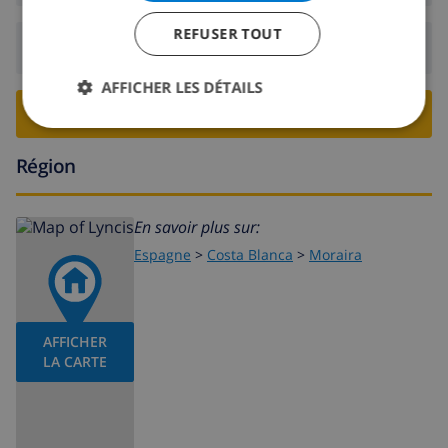
REFUSER TOUT
Départ:
Avant: 10:00
AFFICHER LES DÉTAILS
RESERVER CETTE VILLA ›
Région
En savoir plus sur:
Espagne
>
Costa Blanca
>
Moraira
AFFICHER
LA CARTE