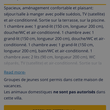
Spacieux, aménagement confortable et plaisant:
séjour/salle à manger avec poêle suédois, TV (satellite)
et air-conditionné. Sortie sur la terrasse, sur la piscine.
1 chambre avec 1 grand-lit (150 cm, longueur 200 cm),
douche/WC et air-conditionné. 1 chambre avec 1
grand-lit (150 cm, longueur 200 cm), douche/WC et air-
conditionné. 1 chambre avec 1 grand-lit (150 cm,
longueur 200 cm), bain/WC et air-conditionné. 1
chambre avec 2 lits (90 cm, longueur 200 cm), WC
séparés, TV (satellite) et air-conditionné. Sortie sur la
terrasse. Grande cuisine ouverte (four, lave-vaisselle, 3
Read more›
plaques à induction, grille-pain, bouilloire électrique,
Groupes de jeunes sont permis dans cette maison de
micro-ondes, cafetière électrique, Capsules pour
vacances.
machine à café (Nespresso) (NON INCLUSES)).
Les animaux domestiques
ne sont pas autorisés
dans
Douche/WC. À l'étage inférieur: (escalier extérieur) 1
cette villa.
chambre avec 1 grand-lit (160 cm, longueur 200 cm),
bain/WC. Sortie sur la terrasse, sur la piscine. Grande