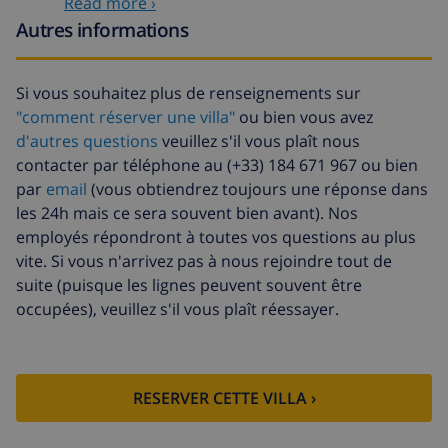
Read more ›
Nettoyage
basée sur consommation
supplémentaire
énergétique (52,77 $US/HOUR)
Autres informations
Fonds
4.80% du montant total
d'annulation:
Si vous souhaitez plus de renseignements sur
"comment réserver une villa"
ou bien vous avez
d'autres questions
veuillez s'il vous plaît nous
contacter par téléphone au (+33) 184 671 967 ou bien
par
email
(vous obtiendrez toujours une réponse dans
les 24h mais ce sera souvent bien avant). Nos
employés répondront à toutes vos questions au plus
vite. Si vous n'arrivez pas à nous rejoindre tout de
suite (puisque les lignes peuvent souvent être
occupées), veuillez s'il vous plaît réessayer.
RESERVER CETTE VILLA ›