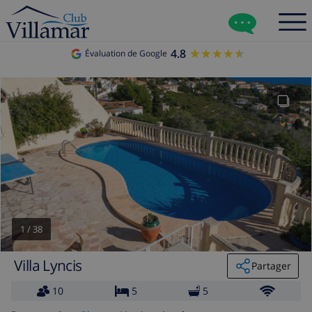
4.8
★★★★★
★★★★★
Évaluation de Google
1
/
38
Villa Lyncis
Partager
10
5
5