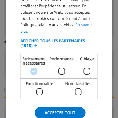
DUTCH
améliorer l'expérience utilisateur. En
lave-vaisselle
FRENCH
utilisant notre site Web, vous acceptez
machine à laver
tous les cookies conformément à notre
SPANISH
Politique relative aux cookies.
En savoir
GERMAN
plus
CATALAN
AFFICHER TOUS LES PARTENAIRES
SALLE DE SÉJOUR
(1913) →
ITALIAN
DANISH
poêle (bois)
Strictement
Performance
Ciblage
nécessaires
NORWEGIAN
Fonctionnalité
Non classifiés
Heures d'arrivée et de départ
Arrivée:
De 16:00 avant 19:00
ACCEPTER TOUT