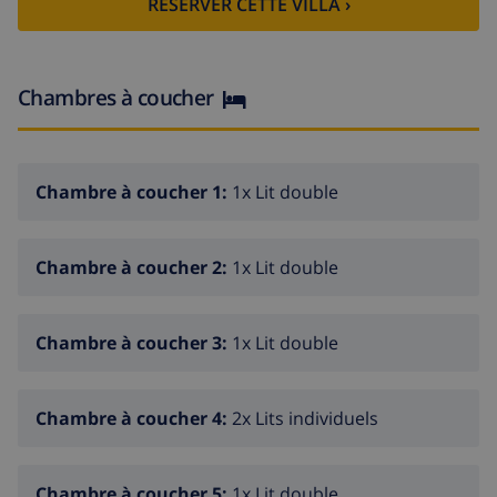
RESERVER CETTE VILLA ›
terrasse. Meubles de terrasse, barbecue électrique,
chaises longues. Superbe vue sur la mer et les
alentours. A disposition: lave-linge, fer à repasser,
sèche-cheveux. Internet (Connexion WIFI, gratuit).
Chambres à coucher
Garage sur le terrain (1 Voiture). Veuillez noter: maison
non-fumeur. VT-100010
Chambre à coucher 1:
1x Lit double
Chambre à coucher 2:
1x Lit double
Chambre à coucher 3:
1x Lit double
Chambre à coucher 4:
2x Lits individuels
Chambre à coucher 5:
1x Lit double