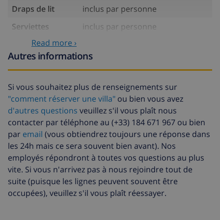
Draps de lit
inclus par personne
Serviettes
inclus par personne
Read more ›
Eau
inclus
Autres informations
Électricité
inclus
Gaz
inclus
Si vous souhaitez plus de renseignements sur
Draps
17,59 $US par personne , à
"comment réserver une villa"
ou bien vous avez
supplémentaires
payer à l'arrivée
d'autres questions
veuillez s'il vous plaît nous
contacter par téléphone au (+33) 184 671 967 ou bien
Serviettes
8,80 $US par personne , à payer à
par
email
(vous obtiendrez toujours une réponse dans
supplémentaires
l'arrivée
les 24h mais ce sera souvent bien avant). Nos
Départ tardif
113,75 $US
employés répondront à toutes vos questions au plus
vite. Si vous n'arrivez pas à nous rejoindre tout de
Nettoyage
basée sur consommation
supplémentaire
énergétique (52,77 $US/HOUR)
suite (puisque les lignes peuvent souvent être
occupées), veuillez s'il vous plaît réessayer.
Fonds
4.80% du montant total
d'annulation: