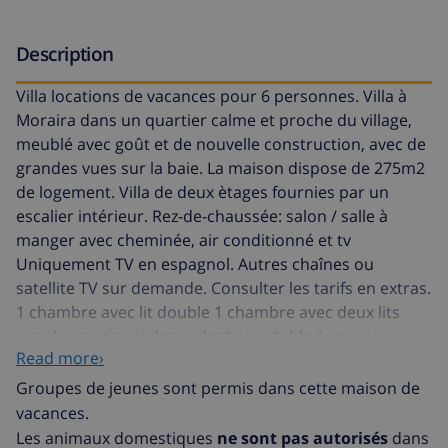
Description
Villa locations de vacances pour 6 personnes. Villa à
Moraira dans un quartier calme et proche du village,
meublé avec goût et de nouvelle construction, avec de
grandes vues sur la baie. La maison dispose de 275m2
de logement. Villa de deux ètages fournies par un
escalier intérieur. Rez-de-chaussée: salon / salle à
manger avec cheminée, air conditionné et tv
Uniquement TV en espagnol. Autres chaînes ou
satellite TV sur demande. Consulter les tarifs en extras.
1 chambre avec lit double 1 chambre avec deux lits
simples cuisine independent avec table à manger,
Read more›
micro-ondes, machine à laver et lave-vaisselle 1 salles
de bain complètes 1 salle de bains avec douche
Groupes de jeunes sont permis dans cette maison de
Premier étage: 1 grande chambre avec dressing et
vacances.
salle de bains avec douche et baignoire piscine avec
Les animaux domestiques
ne sont pas autorisés
dans