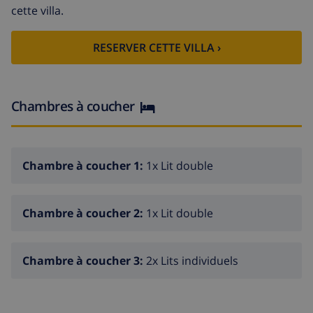
bain et douche en dehors de jardin avec des palmiers
cette villa.
4 terrasses 1 terrasse couverte terrain clôturé de
1400m2 parking pour 4 voitures stationnement pour 2
RESERVER CETTE VILLA ›
voitures en dehors de la maison
la climatisation et chauffage ne sont pas inclus dans la
Chambres à coucher
location, ils sont en suppléments à régler à votre
arrivée.
Chambre à coucher 1:
1x Lit double
Chambre à coucher 2:
1x Lit double
Chambre à coucher 3:
2x Lits individuels