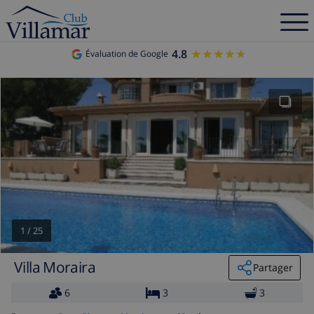
4.8
★★★★★
★★★★★
Évaluation de Google
1
/
25
Villa Moraira
Partager
6
3
3