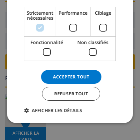
DANISH
Strictement
Performance
Ciblage
nécessaires
NORWEGIAN
Arrivée:
De 16:00 avant 19:00
Départ:
Avant: 10:00
Fonctionnalité
Non classifiés
RESERVER CETTE VILLA ›
ACCEPTER TOUT
Région
REFUSER TOUT
En savoir plus sur:
Espagne
>
Costa Blanca
>
Moraira
>
-
AFFICHER LES DÉTAILS
AFFICHER LA
CARTE