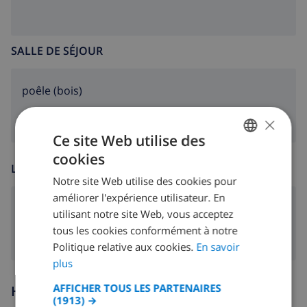
SALLE DE SÉJOUR
poêle (bois)
×
Ce site Web utilise des
cookies
FRENCH
LOISIR
Notre site Web utilise des cookies pour
DUTCH
améliorer l'expérience utilisateur. En
Cable tv
FRENCH
utilisant notre site Web, vous acceptez
tous les cookies conformément à notre
SPANISH
Politique relative aux cookies.
En savoir
GERMAN
plus
CATALAN
AFFICHER TOUS LES PARTENAIRES
Heures d'arrivée et de départ
(1913) →
ITALIAN