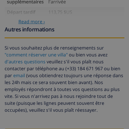
supplémentaires
l'arrivée
Départ tardif
113,75 $US
Read more ›
Nettoyage
basée sur consommation
supplémentaire
énergétique (52,77 $US/HOUR)
Autres informations
Fonds
4.80% du montant total
d'annulation:
Si vous souhaitez plus de renseignements sur
"comment réserver une villa"
ou bien vous avez
d'autres questions
veuillez s'il vous plaît nous
contacter par téléphone au (+33) 184 671 967 ou bien
par
email
(vous obtiendrez toujours une réponse dans
les 24h mais ce sera souvent bien avant). Nos
employés répondront à toutes vos questions au plus
vite. Si vous n'arrivez pas à nous rejoindre tout de
suite (puisque les lignes peuvent souvent être
occupées), veuillez s'il vous plaît réessayer.