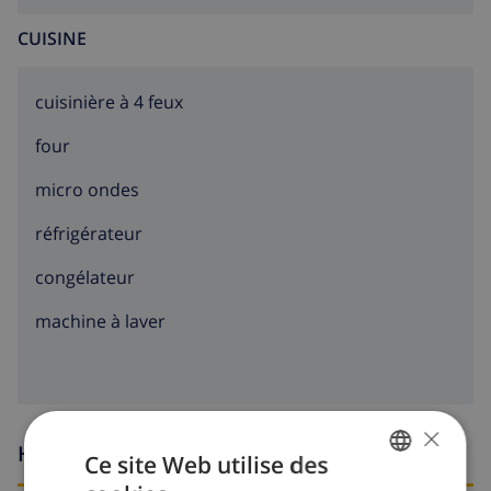
CUISINE
cuisinière à 4 feux
four
micro ondes
réfrigérateur
congélateur
machine à laver
×
Heures d'arrivée et de départ
Ce site Web utilise des