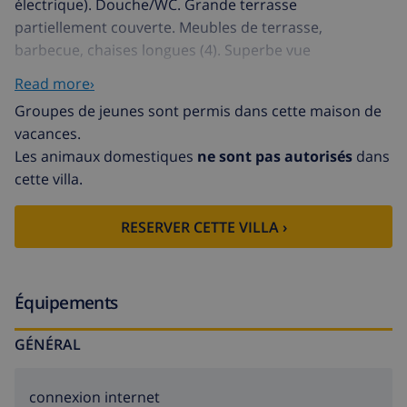
électrique). Douche/WC. Grande terrasse
partiellement couverte. Meubles de terrasse,
barbecue, chaises longues (4). Superbe vue
panoramique sur la mer, les montagnes et les
Read more›
alentours. A disposition: lave-linge, fer à repasser.
Groupes de jeunes sont permis dans cette maison de
Internet (Connexion WIFI, gratuit). Place de parking
vacances.
(cloturée). Veuillez noter: maison non-fumeur. AT-
Les animaux domestiques
ne sont pas autorisés
dans
451758-A
cette villa.
RESERVER CETTE VILLA ›
Équipements
GÉNÉRAL
connexion internet