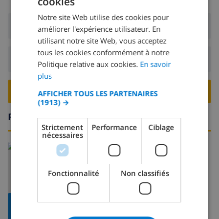
cookies
FRENCH
Notre site Web utilise des cookies pour
DUTCH
Arrivée:
De 16:00 avant 19:00
améliorer l'expérience utilisateur. En
FRENCH
utilisant notre site Web, vous acceptez
tous les cookies conformément à notre
SPANISH
Départ:
Avant: 10:00
Politique relative aux cookies.
En savoir
GERMAN
plus
CATALAN
RESERVER CETTE VILLA ›
AFFICHER TOUS LES PARTENAIRES
(1913) →
ITALIAN
Région
DANISH
Strictement
Performance
Ciblage
nécessaires
NORWEGIAN
En savoir plus sur:
Espagne
>
Costa Blanca
>
Moraira
Fonctionnalité
Non classifiés
AFFICHER LA
CARTE