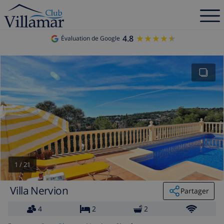
4.8
★★★★★
★★★★★
Évaluation de Google
1
/
21
Villa Nervion
Partager
4
2
2