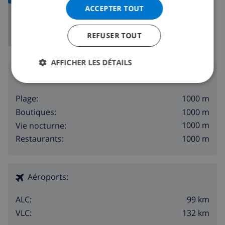
ACCEPTER TOUT
REFUSER TOUT
AFFICHER LES DÉTAILS
Région
1000 m
Plage:
1000 m
Boutiques:
1000 m
Vie nocturne:
1000 m
Restaurants:
Aéroports:
99 km
ALC:
132 km
VLC: