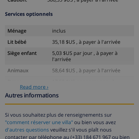
Services optionnels
Ménage
inclus
Lit bébé
35,18 $US , à payer à l'arrivée
Siège enfant
5,03 $US par jour , à payer à
l'arrivée
Animaux
58,64 $US , à payer à l'arrivée
Draps
17,59 $US par personne , à
Read more ›
supplémentaires
payer à l'arrivée
Autres informations
Serviettes
8,80 $US par personne , à payer à
supplémentaires
l'arrivée
Si vous souhaitez plus de renseignements sur
Départ tardif
113,75 $US
"comment réserver une villa"
ou bien vous avez
Nettoyage
basée sur consommation
d'autres questions
veuillez s'il vous plaît nous
supplémentaire
énergétique (52,77 $US/HOUR)
contacter par téléphone au (+33) 184 671 967 ou bien