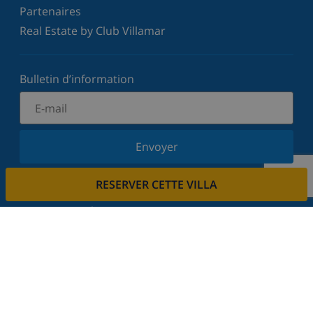
Partenaires
Real Estate by Club Villamar
Bulletin d’information
Envoyer
Inscrivez-vous à notre newsletter et restez informé
RESERVER CETTE VILLA
des dernières nouvelles et offres. Nous respectons
votre vie privée.
Louez votre propriété