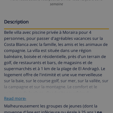
semaine
Description
Belle villa avec piscine privée à Moraira pour 4
personnes, pour passer d'agréables vacances sur la
Costa Blanca avec la famille, les amis et les animaux de
compagnie. La villa est située dans une région
balnéaire, boisée et résidentielle, près d'un terrain de
golf, de restaurants et bars, de magasins et de
supermarchés et à 1 km de la plage de El Andragó. Le
logement offre de l'intimité et une vue merveilleuse
sur la baie, sur le course golf, sur mer, sur la vallée, sur
la campagne et sur la montagne. Le comfort et le
voisinage de la plage, d'endroits pour faire du
Read more›
shopping, d'activités sportives et d'endroits pour
sortir rendent cette villa un logement idéal pour
Malheureusement les groupes de jeunes (dont la
passer vos vacances sur la Costa Blanca.
moyenne d'âge est inférieure ou égale à 25 ans )
ne