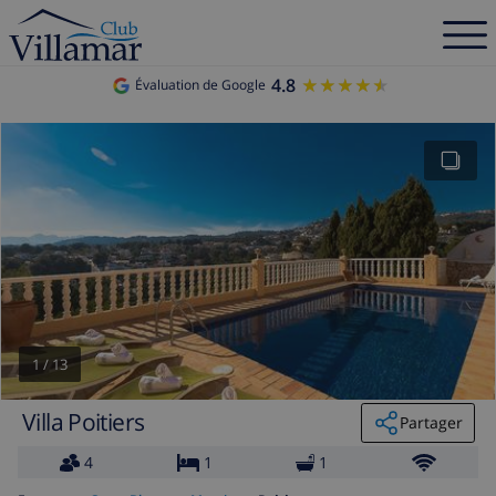
4.8
★★★★★
★★★★★
Évaluation de Google
1
/
13
Villa Poitiers
Partager
4
1
1