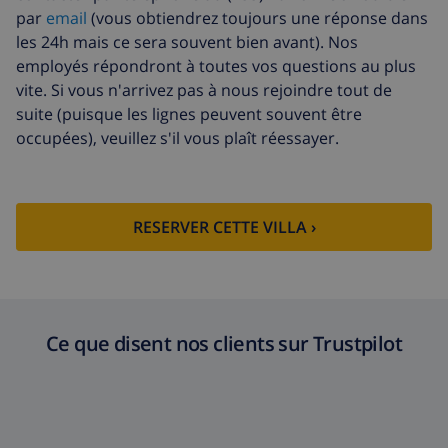
par
email
(vous obtiendrez toujours une réponse dans
Fonds
4.80% du montant total
d'annulation:
les 24h mais ce sera souvent bien avant). Nos
employés répondront à toutes vos questions au plus
vite. Si vous n'arrivez pas à nous rejoindre tout de
suite (puisque les lignes peuvent souvent être
occupées), veuillez s'il vous plaît réessayer.
RESERVER CETTE VILLA ›
Ce que disent nos clients sur Trustpilot