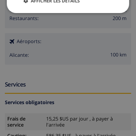
AFFICHER LES DÉTAILS
200 m
Boutiques:
1000 m
Vie nocturne:
200 m
Restaurants:
Aéroports:
100 km
Alicante:
Services
Services obligatoires
Frais de
15,25 $US par jour , à payer à
service
l'arrivée
Caution:
586,35 $US , à payer à l'arrivée