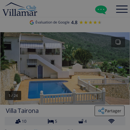
4.8
★★★★★
★★★★★
Évaluation de Google
1
/
24
Villa Tairona
Partager
10
5
4