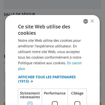
SALLE DE SÉJOUR
×
Ce site Web utilise des
poêle (bois)
cookies
FRENCH
Notre site Web utilise des cookies pour
DUTCH
améliorer l'expérience utilisateur. En
FRENCH
utilisant notre site Web, vous acceptez
Heures d'arrivée et de départ
tous les cookies conformément à notre
SPANISH
Politique relative aux cookies.
En savoir
GERMAN
plus
CATALAN
Arrivée:
De 16:00 avant 19:00
AFFICHER TOUS LES PARTENAIRES
(1913) →
ITALIAN
DANISH
Départ:
Avant: 10:00
Strictement
Performance
Ciblage
nécessaires
NORWEGIAN