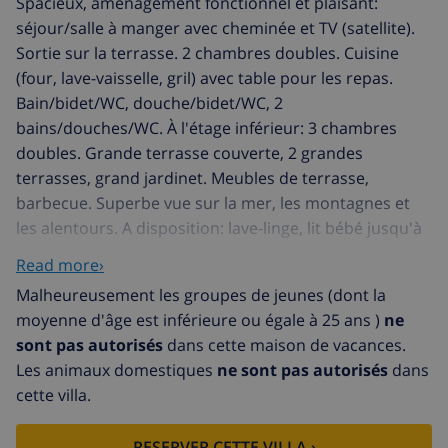
Spacieux, aménagement fonctionnel et plaisant:
séjour/salle à manger avec cheminée et TV (satellite).
Sortie sur la terrasse. 2 chambres doubles. Cuisine
(four, lave-vaisselle, gril) avec table pour les repas.
Bain/bidet/WC, douche/bidet/WC, 2
bains/douches/WC. À l'étage inférieur: 3 chambres
doubles. Grande terrasse couverte, 2 grandes
terrasses, grand jardinet. Meubles de terrasse,
barbecue. Superbe vue sur la mer, les montagnes et
les alentours. A disposition: lave-linge, lit bébé jusqu'à
3 ans. Internet (Connexion WIFI, gratuit). Place de
Read more›
parking (couvert, 2 Voitures). Maximum 1 animal/ chien
Malheureusement les groupes de jeunes (dont la
autorisé. AT-440997-A
moyenne d'âge est inférieure ou égale à 25 ans )
ne
sont pas autorisés
dans cette maison de vacances.
Les animaux domestiques
ne sont pas autorisés
dans
cette villa.
RESERVER CETTE VILLA ›