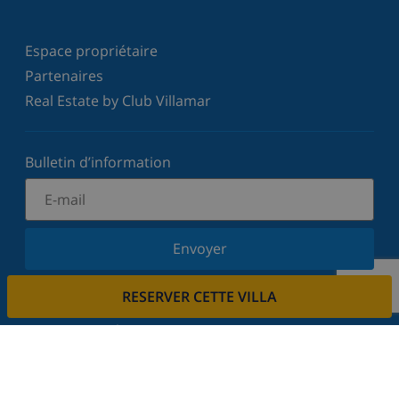
Espace propriétaire
Partenaires
Real Estate by Club Villamar
Bulletin d’information
Envoyer
Inscrivez-vous à notre newsletter et restez informé
RESERVER CETTE VILLA
des dernières nouvelles et offres. Nous respectons
votre vie privée.