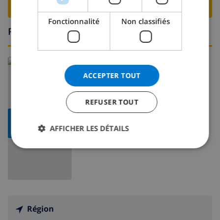
RESERVER CETTE VILLA ›
Fonctionnalité
Non classifiés
Région
En savoir plus sur:
ACCEPTER TOUT
Espagne
>
Costa Blanca
>
Moraira
REFUSER TOUT
AFFICHER LA
AFFICHER LES DÉTAILS
CARTE
Région