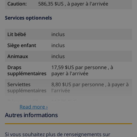
Caution:
586,35 $US , à payer à l'arrivée
Services optionnels
Lit bébé
inclus
Siège enfant
inclus
Animaux
inclus
Draps
17,59 $US par personne , à
supplémentaires
payer à l'arrivée
Serviettes
8,80 $US par personne , à payer à
supplémentaires
l'arrivée
Départ tardif
113,75 $US
Read more ›
Nettoyage
basée sur consommation
Autres informations
supplémentaire
énergétique (52,77 $US/HOUR)
Fonds
4.80% du montant total
Si vous souhaitez plus de renseignements sur
d'annulation: