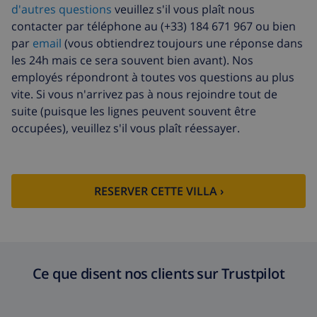
d'autres questions
veuillez s'il vous plaît nous
Animaux
6,70 $US par jour , à payer à
contacter par téléphone au (+33) 184 671 967 ou bien
l'arrivée
par
email
(vous obtiendrez toujours une réponse dans
les 24h mais ce sera souvent bien avant). Nos
Draps
17,59 $US par personne , à
employés répondront à toutes vos questions au plus
supplémentaires
payer à l'arrivée
vite. Si vous n'arrivez pas à nous rejoindre tout de
Serviettes
8,80 $US par personne , à payer à
suite (puisque les lignes peuvent souvent être
supplémentaires
l'arrivée
occupées), veuillez s'il vous plaît réessayer.
Départ tardif
113,75 $US
Nettoyage
basée sur consommation
supplémentaire
énergétique (52,77 $US/HOUR)
RESERVER CETTE VILLA ›
Fonds
4.80% du montant total
d'annulation:
Ce que disent nos clients sur Trustpilot