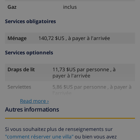
Gaz
inclus
Services obligatoires
Ménage
140,72 $US , à payer à l'arrivée
Services optionnels
Draps de lit
11,73 $US par personne , à
payer à l'arrivée
Serviettes
5,86 $US par personne , à payer à
l'arrivée
Read more ›
Lit bébé
4,19 $US par jour , à payer à
Autres informations
l'arrivée
Internet
inclus
Si vous souhaitez plus de renseignements sur
Climatisation
10,05 $US par jour , à payer à
"comment réserver une villa"
ou bien vous avez
l'arrivée