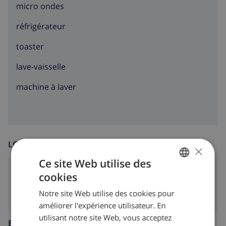
micro ondes
réfrigérateur
toaster
lave-vaisselle
machine à laver
LOISIR
×
Ce site Web utilise des
Télévision satellite
cookies
FRENCH
Notre site Web utilise des cookies pour
DUTCH
améliorer l'expérience utilisateur. En
FRENCH
utilisant notre site Web, vous acceptez
ENFANTS BIENVENUS