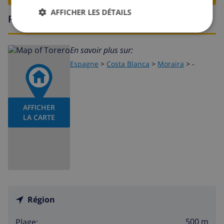
AFFICHER LES DÉTAILS
Région
En savoir plus sur:
Espagne
>
Costa Blanca
>
Moraira
>
-
AFFICHER
LA CARTE
Région
500 m
Plage: