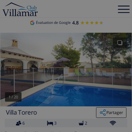
4.8
★★★★★
★★★★★
Évaluation de Google
1
/
20
Villa Torero
Partager
6
3
2