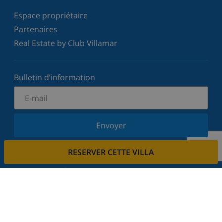
Espace propriétaire
Partenaires
Real Estate by Club Villamar
Bulletin d’information
Envoyer
Inscrivez-vous à notre newsletter et restez informé
RESERVER CETTE VILLA
des dernières nouvelles et offres. Nous respectons
votre vie privée.