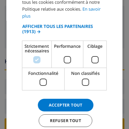
tous les cookies conformément à notre
SPANISH
Politique relative aux cookies.
En savoir
GERMAN
slide
plus
CATALAN
AFFICHER TOUS LES PARTENAIRES
swing
(1913) →
ITALIAN
DANISH
Strictement
Performance
Ciblage
nécessaires
NORWEGIAN
Heures d'arrivée et de départ
Fonctionnalité
Non classifiés
Arrivée:
De 16:00 avant 19:00
ACCEPTER TOUT
Départ:
Avant: 10:00
REFUSER TOUT
RESERVER CETTE VILLA ›