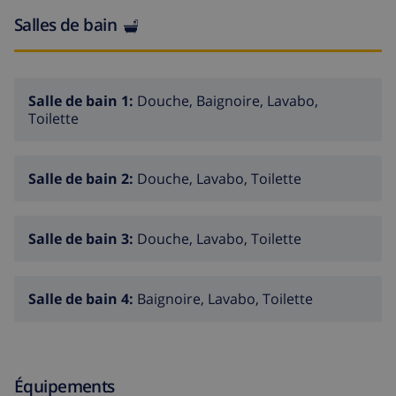
2 km, supermarché 2 km, restaurant 2 km, bar 2 km,
Salles de bain
plage de sable "Playa L'Ampolla" 4 km. Terrain de golf
(9 trous) 3.5 km. Veuillez noter: voiture recommandée.
Adapté(e) aux familles. Bien convenant à 8 adultes + 2
enfants groupes de jeunes sur demande seulement.
Salle de bain 1:
Douche, Baignoire, Lavabo,
Toilette
Salle de bain 2:
Douche, Lavabo, Toilette
Salle de bain 3:
Douche, Lavabo, Toilette
Salle de bain 4:
Baignoire, Lavabo, Toilette
Équipements