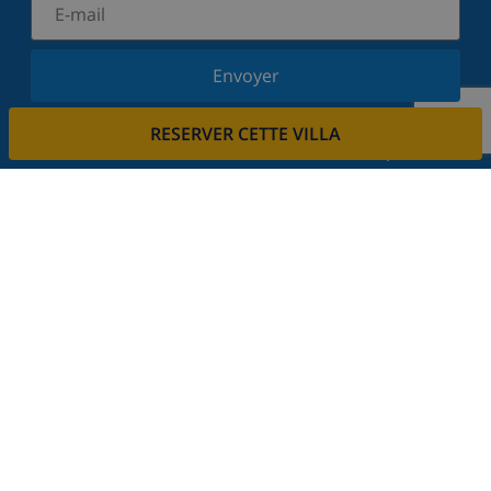
Envoyer
Inscrivez-vous à notre newsletter et restez informé
RESERVER CETTE VILLA
des dernières nouvelles et offres. Nous respectons
votre vie privée.
Louez votre propriété
Voulez-vous louer votre propriété avec nous?
En savoir plus