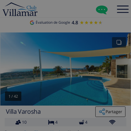
4.8
★★★★★
★★★★★
Évaluation de Google
1
/
42
Villa Varosha
Partager
10
4
4