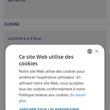
barbecue
CUISINE
cuisinière à 4 feux
four
×
Ce site Web utilise des
micro ondes
cookies
FRENCH
réfrigérateur
Notre site Web utilise des cookies pour
DUTCH
améliorer l'expérience utilisateur. En
lave-vaisselle
FRENCH
utilisant notre site Web, vous acceptez
machine à laver
tous les cookies conformément à notre
SPANISH
Politique relative aux cookies.
En savoir
GERMAN
plus
CATALAN
AFFICHER TOUS LES PARTENAIRES