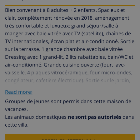
Bien convenant à 8 adultes + 2 enfants. Spacieux et
clair, complètement rénovée en 2018, aménagement
très confortable et luxueux: grand séjour/salle à
manger avec baie vitrée avec TV (satellite), chaînes de
TV internationales, écran plat et air-conditionné. Sortie
sur la terrasse. 1 grande chambre avec baie vitrée
Dressing avec 1 grand-lit, 2 lits rabattables, bain/WC et
air-conditionné. Grande cuisine ouverte (four, lave-
vaisselle, 4 plaques vitrocéramique, four micro-ondes,
congélateur, cafetière électrique). Sortie sur le jardin,
sur la terrasse. À l'étage inférieur: (escalier extérieur) 1
Read more›
chambre avec baie vitrée avec 1 grand-lit,
Groupes de jeunes sont permis dans cette maison de
bain/douche/WC et double vasque. Sortie sur le jardin,
vacances.
sur la terrasse. (escalier extérieur) pièce en enfilade
Les animaux domestiques
ne sont pas autorisés
dans
avec 1 grand-lit, douche/WC et air-conditionné. Sortie
cette villa.
sur le jardin, sur la terrasse. Pièce en enfilade avec 1
grand-lit, douche/WC et air-conditionné. Sortie sur le