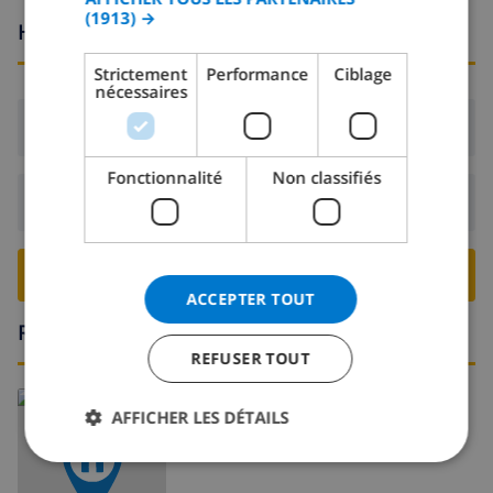
(1913) →
ITALIAN
Heures d'arrivée et de départ
DANISH
Strictement
Performance
Ciblage
nécessaires
NORWEGIAN
Arrivée:
De 16:00 avant 19:00
Fonctionnalité
Non classifiés
Départ:
Avant: 10:00
RESERVER CETTE VILLA ›
ACCEPTER TOUT
Région
REFUSER TOUT
En savoir plus sur:
AFFICHER LES DÉTAILS
Espagne
>
Costa Blanca
>
Moraira