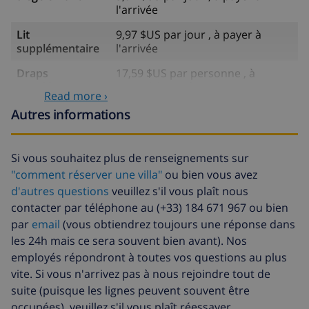
l'arrivée
Lit
9,97 $US par jour , à payer à
supplémentaire
l'arrivée
Draps
17,59 $US par personne , à
supplémentaires
payer à l'arrivée
Read more ›
Serviettes
8,80 $US par personne , à payer à
Autres informations
supplémentaires
l'arrivée
Départ tardif
113,75 $US
Si vous souhaitez plus de renseignements sur
"comment réserver une villa"
ou bien vous avez
Nettoyage
basée sur consommation
supplémentaire
énergétique (52,77 $US/HOUR)
d'autres questions
veuillez s'il vous plaît nous
contacter par téléphone au (+33) 184 671 967 ou bien
Fonds
4.80% du montant total
par
email
(vous obtiendrez toujours une réponse dans
d'annulation:
les 24h mais ce sera souvent bien avant). Nos
employés répondront à toutes vos questions au plus
vite. Si vous n'arrivez pas à nous rejoindre tout de
suite (puisque les lignes peuvent souvent être
occupées), veuillez s'il vous plaît réessayer.