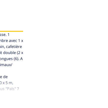
sse. 1
mbre avec 1 x
in, cafetière
t double (2 x
ongues (6). A
nimaux/
re de
0 x 5 m,
bus "Pals" 7