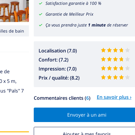
Satisfaction garantie à 100 %
Garantie de Meilleur Prix
Ça vous prendra juste
1 minute
de réserver
alles de bain
Localisation (7.0)
Confort: (7.2)
Impression: (7.0)
re de
Prix / qualité: (8.2)
0 x 5 m,
bus "Pals" 7
En savoir plus ›
Commentaires clients (
6
)
Envoyer à un ami
Ajouter à mes favoris