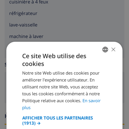
cuisinière à 4 feux
réfrigérateur
lave-vaisselle
machine à laver
×
Ce site Web utilise des
cookies
SALLE DE SÉJOUR
FRENCH
Notre site Web utilise des cookies pour
DUTCH
améliorer l'expérience utilisateur. En
poêle (bois)
FRENCH
utilisant notre site Web, vous acceptez
tous les cookies conformément à notre
SPANISH
Politique relative aux cookies.
En savoir
GERMAN
plus
CATALAN
Heures d'arrivée et de départ
AFFICHER TOUS LES PARTENAIRES
(1913) →
ITALIAN