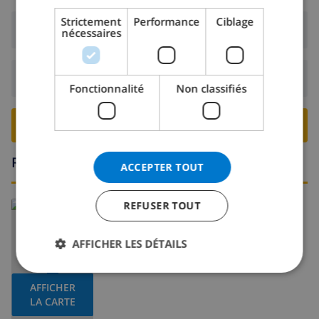
DANISH
Strictement
Performance
Ciblage
Arrivée:
De 16:00 avant 19:00
nécessaires
NORWEGIAN
Départ:
Avant: 10:00
Fonctionnalité
Non classifiés
RESERVER CETTE VILLA ›
Région
ACCEPTER TOUT
En savoir plus sur:
REFUSER TOUT
Espagne
>
Costa Brava
>
Pals
AFFICHER LES DÉTAILS
AFFICHER
LA CARTE