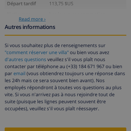
Départ tardif
113,75 $US
Nettoyage
basée sur consommation
Read more ›
supplémentaire
énergétique (52,77 $US/HOUR)
Autres informations
Fonds
4.80% du montant total
d'annulation:
Si vous souhaitez plus de renseignements sur
"comment réserver une villa"
ou bien vous avez
d'autres questions
veuillez s'il vous plaît nous
contacter par téléphone au (+33) 184 671 967 ou bien
par
email
(vous obtiendrez toujours une réponse dans
les 24h mais ce sera souvent bien avant). Nos
employés répondront à toutes vos questions au plus
vite. Si vous n'arrivez pas à nous rejoindre tout de
suite (puisque les lignes peuvent souvent être
occupées), veuillez s'il vous plaît réessayer.