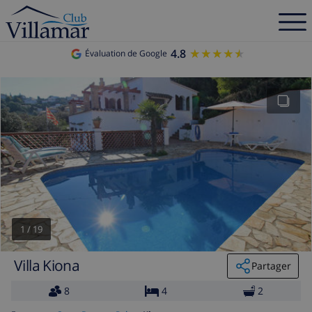
4.8
★★★★★
★★★★★
Évaluation de Google
1
/
19
Villa Kiona
Partager
8
4
2