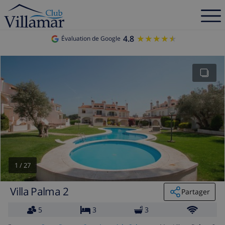
4.8
★★★★★
★★★★★
Évaluation de Google
1
/
27
Villa Palma 2
Partager
5
3
3