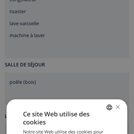
toaster
lave-vaisselle
machine à laver
SALLE DE SÉJOUR
poêle (bois)
×
Ce site Web utilise des
LOISIR
cookies
FRENCH
Notre site Web utilise des cookies pour
lecteur CD
DUTCH