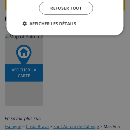
RESERVER CETTE VILLA ›
REFUSER TOUT
Région
AFFICHER LES DÉTAILS
AFFICHER LA
CARTE
En savoir plus sur:
Espagne
>
Costa Brava
>
Sant Antoni de Calonge
>
Mas Vila