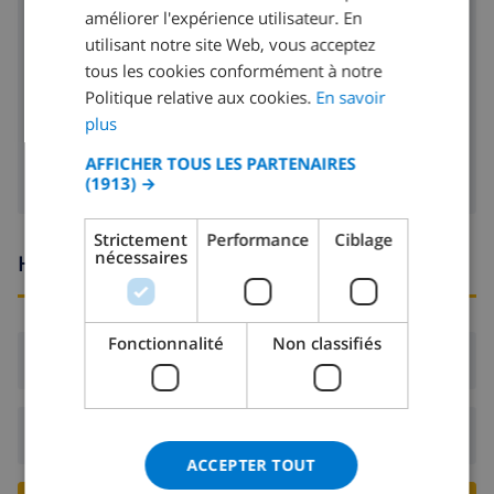
améliorer l'expérience utilisateur. En
FRENCH
radio-CD
utilisant notre site Web, vous acceptez
tous les cookies conformément à notre
SPANISH
lecteur DVD
Politique relative aux cookies.
En savoir
GERMAN
plus
Télévision satellite
CATALAN
AFFICHER TOUS LES PARTENAIRES
(1913) →
ITALIAN
DANISH
Strictement
Performance
Ciblage
nécessaires
Heures d'arrivée et de départ
NORWEGIAN
Fonctionnalité
Non classifiés
Arrivée:
De 16:00 avant 21:00
Départ:
Avant: 10:00
ACCEPTER TOUT