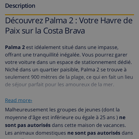
Description
Découvrez Palma 2 : Votre Havre de
Paix sur la Costa Brava
Palma 2
est idéalement situé dans une impasse,
offrant une tranquillité inégalée. Vous pourrez garer
votre voiture dans un espace de stationnement dédié.
Niché dans un quartier paisible, Palma 2 se trouve à
seulement 900 mètres de la plage, ce qui en fait un lieu
de séjour parfait pour les amoureux de la mer.
L'accès à l'entrée se fait par un court escalier, et le
Read more›
logement est une résidence mitoyenne proche de la
Malheureusement les groupes de jeunes (dont la
piscine commune.
moyenne d'âge est inférieure ou égale à 25 ans )
ne
sont pas autorisés
dans cette maison de vacances.
Caractéristiques de l'Hébergement
Les animaux domestiques
ne sont pas autorisés
dans
Palma 2 est une maison de vacances typiquement