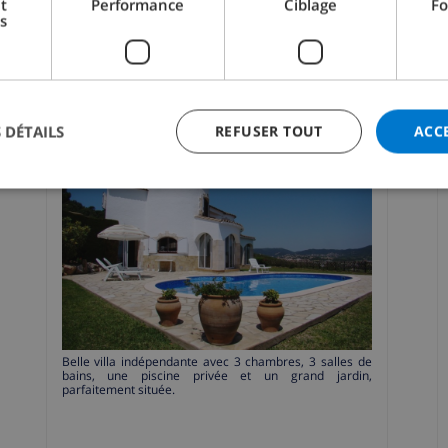
t
Performance
Ciblage
Fo
s
Fantastica
 DÉTAILS
REFUSER TOUT
ACC
Belle villa indépendante avec 3 chambres, 3 salles de
bains, une piscine privée et un grand jardin,
parfaitement située.