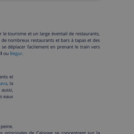
r le tourisme et un large éventail de restaurants,
 de nombreux restaurants et bars à tapas et des
se déplacer facilement en prenant le train vers
l
ou
Begur
.
ants et
rava
, la
i aussi,
es eaux
 peine.
és principales de Calonge se concentrent sur la