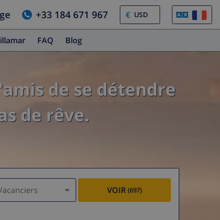
age
+33 184 671 967
€
illamar
FAQ
Blog
'amis de se détendre
as de rêve.
Vacanciers
VOIR
(697)