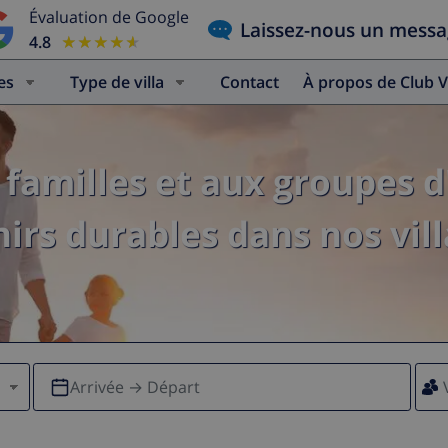
Évaluation de Google
Laissez-nous un mess
4.8
★★★★★
★★★★★
es
Type de villa
Contact
À propos de Club V
familles et aux groupes d
irs durables dans nos vill
Arrivée → Départ