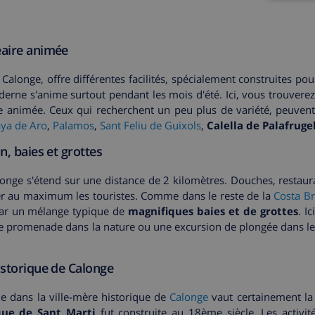
éaire animée
Calonge, offre différentes facilités, spécialement construites pou
rne s'anime surtout pendant les mois d'été. Ici, vous trouverez
ne animée. Ceux qui recherchent un peu plus de variété, peuvent 
aya de Aro
,
Palamos
,
Sant Feliu de Guixols
,
Calella de Palafrugel
n, baies et grottes
longe s'étend sur une distance de 2 kilomètres. Douches, restaur
ter au maximum les touristes. Comme dans le reste de la
Costa B
par un mélange typique de
magnifiques baies et de grottes
. Ic
ble promenade dans la nature ou une excursion de plongée dans l
istorique de Calonge
 dans la ville-mère historique de
Calonge
vaut certainement la
que de Sant Marti
fut construite au 18ème siècle. Les activit