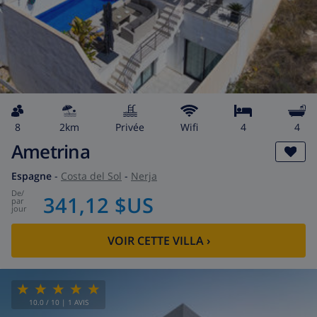
8
2km
privée
wifi
4
4
Ametrina
Espagne
-
Costa del Sol
-
Nerja
de
/
341,12 $US
par
jour
VOIR CETTE VILLA
›
10.0
/ 10 |
1
AVIS