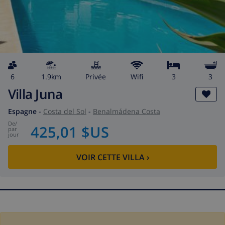
6
1.9km
privée
wifi
3
3
Villa Juna
Espagne
-
Costa del Sol
-
Benalmádena Costa
de
/
425,01 $US
par
jour
VOIR CETTE VILLA
›