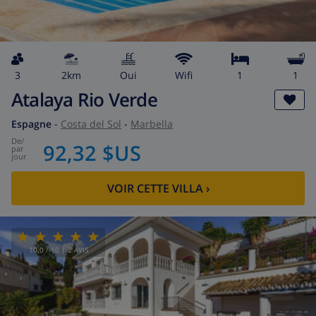
3
2km
Oui
wifi
1
1
Atalaya Rio Verde
Espagne
-
Costa del Sol
-
Marbella
de
/
92,32 $US
par
jour
VOIR CETTE VILLA
›
10.0
/ 10 |
2
AVIS