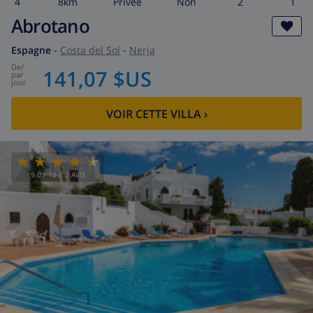
4
8km
privée
Non
2
1
Abrotano
Espagne
-
Costa del Sol
-
Nerja
de
/
141,07 $US
par
jour
VOIR CETTE VILLA
›
9.0
/ 10 |
2
AVIS