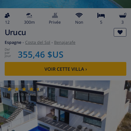
12
300m
privée
Non
5
3
Urucu
Espagne
-
Costa del Sol
-
Benajarafe
de
/
355,46 $US
par
jour
VOIR CETTE VILLA
›
9.0
/ 10 |
4
AVIS