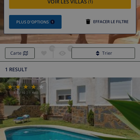
VOIR LES VILLAS
(1)
EFFACER LE FILTRE
PLUS D'OPTIONS
1
0
0
Carte
Trier
1 RESULT
8.0
/ 10 |
1
AVIS