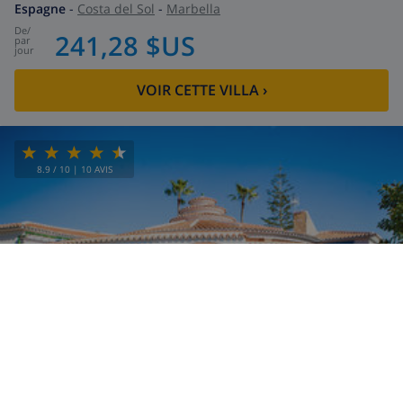
Espagne
-
Costa del Sol
-
Marbella
de
/
241,28 $US
par
jour
VOIR CETTE VILLA
›
8.9
/ 10 |
10
AVIS