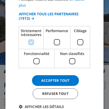
GERMAN
8.2
/ 10 |
13
AVIS
plus
CATALAN
AFFICHER TOUS LES PARTENAIRES
(1913) →
ITALIAN
DANISH
Strictement
Performance
Ciblage
nécessaires
NORWEGIAN
Fonctionnalité
Non classifiés
4
11km
privée
wifi
2
2
ACCEPTER TOUT
Palmas
Espagne
-
Costa del Sol
-
Frigiliana
REFUSER TOUT
de
/
113,29 $US
par
jour
AFFICHER LES DÉTAILS