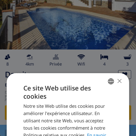
8
4km
privée
wifi
4
3
Damita
×
Espagne
-
Costa del Sol
-
Mijas Costa
Ce site Web utilise des
de
/
359,95 $US
cookies
par
FRENCH
jour
Notre site Web utilise des cookies pour
DUTCH
VOIR CETTE VILLA
›
améliorer l'expérience utilisateur. En
FRENCH
utilisant notre site Web, vous acceptez
tous les cookies conformément à notre
SPANISH
Politique relative aux cookies.
En savoir