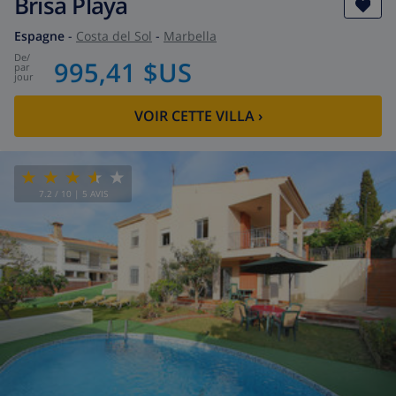
Brisa Playa
Espagne
-
Costa del Sol
-
Marbella
de
/
995,41 $US
par
jour
VOIR CETTE VILLA
›
7.2
/ 10 |
5
AVIS