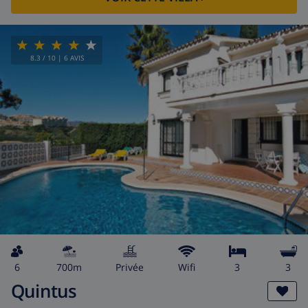
8.3
/ 10 |
6
AVIS
6
700m
privée
wifi
3
3
Quintus