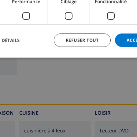
Performance
Ciblage
Fonctionnalité
 DÉTAILS
REFUSER TOUT
ACC
Salle de bain 2:
Douche, Lavabo, Toilette
MAISON
CUISINE
LOISIR
cuisinière à 4 feux
lecteur DVD