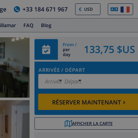
age
+33 184 671 967
€
illamar
FAQ
Blog
From /
133,75 $US
per
day
ARRIVÉE
/
DÉPART
Arrivée
Départ
›
RÉSERVER MAINTENANT
AFFICHER LA CARTE