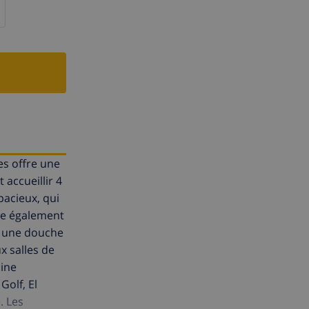
es offre une
 accueillir 4
pacieux, qui
ne également
et une douche
x salles de
cine
Golf, El
. Les