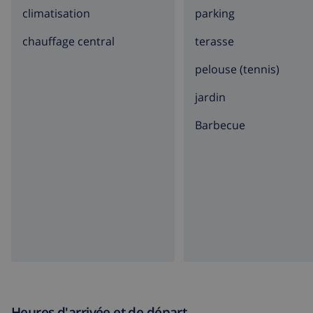
climatisation
parking
chauffage central
terasse
pelouse (tennis)
jardin
barbecue
Heures d'arrivée et de départ