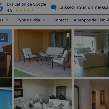
Évaluation de Google
Laissez-nous un mess
4.8
★★★★★
★★★★★
es
Type de villa
Contact
À propos de Club V