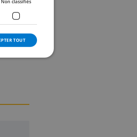
Non classifiés
GERMAN
CATALAN
ITALIAN
DANISH
EPTER TOUT
NORWEGIAN