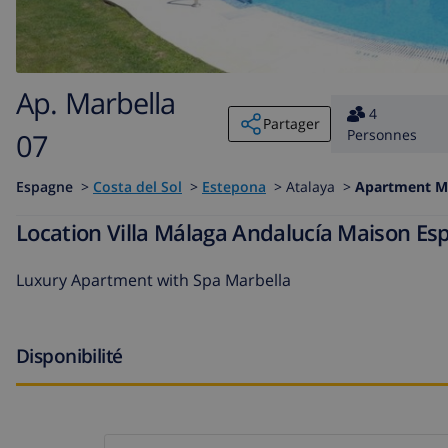
Ap. Marbella
4
Partager
Personnes
07
Espagne
>
Costa del Sol
>
Estepona
>
Atalaya >
Apartment Ma
Location Villa Málaga Andalucía Maison E
Luxury Apartment with Spa Marbella
Disponibilité