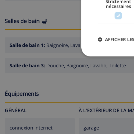
Strictement
nécessaires
Salles de bain
AFFICHER LES
Salle de bain 1:
Baignoire, Lavabo, Toilette
Salle de bain 3:
Douche, Baignoire, Lavabo, Toilette
Équipements
GÉNÉRAL
À L'EXTÉRIEUR DE LA 
connexion internet
garage