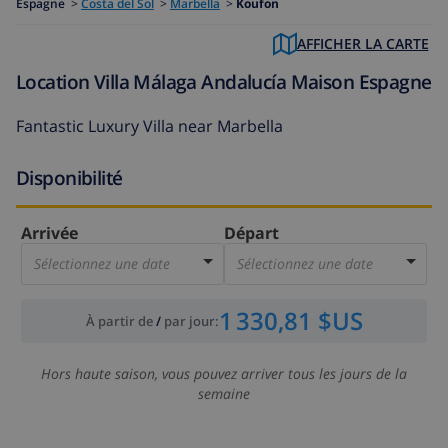
Espagne
>
Costa del Sol
>
Marbella
>
Koufon
AFFICHER LA CARTE
Location Villa Málaga Andalucía Maison Espagne
Fantastic Luxury Villa near Marbella
Disponibilité
Arrivée
Départ
Sélectionnez une date
Sélectionnez une date
1 330,81 $US
À partir de
/
par jour
:
Hors haute saison, vous pouvez arriver tous les jours de la
semaine