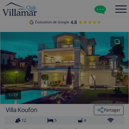
4.8
★★★★★
★★★★★
Évaluation de Google
1
/
23
Villa Koufon
Partager
12
5
4