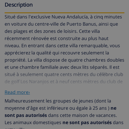
Description
Situé dans l'exclusive Nueva Andalucía, à cinq minutes
en voiture du centre-ville de Puerto Banus, ainsi que
des plages et des zones de loisirs. Cette villa
récemment rénovée est construite au plus haut
niveau. En entrant dans cette villa remarquable, vous
apprécierez la qualité qui recouvre seulement la
propriété. La villa dispose de quatre chambres doubles
et une chambre familiale avec deux lits séparés. Il est
situé à seulement quatre cents mètres du célèbre club
de golf Los Naranjos et à neuf cents mètres du club de
golf La Quinta. Il dispose de quatre salles de bains et
Read more›
w.c. invités séparés. La plage est à seulement deux
Malheureusement les groupes de jeunes (dont la
kilomètres de la marina et des plages de Puerto Banus.
moyenne d'âge est inférieure ou égale à 25 ans )
ne
La villa peut accueillir confortablement jusqu'à douze
sont pas autorisés
dans cette maison de vacances.
personnes. Il ya des espaces de détente fantastiques
Les animaux domestiques
ne sont pas autorisés
dans
tant à l'intérieur qu'à l'extérieur. Il ya un grand salon et