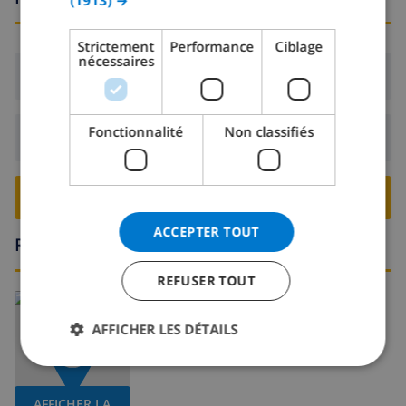
(1913) →
ITALIAN
DANISH
Strictement
Performance
Ciblage
nécessaires
NORWEGIAN
Arrivée:
De 14:00 avant 18:00
Fonctionnalité
Non classifiés
Départ:
Avant: 10:00
RESERVER CETTE VILLA ›
ACCEPTER TOUT
Région
REFUSER TOUT
En savoir plus sur:
Espagne
>
Costa del Sol
>
Marbella
AFFICHER LES DÉTAILS
AFFICHER LA