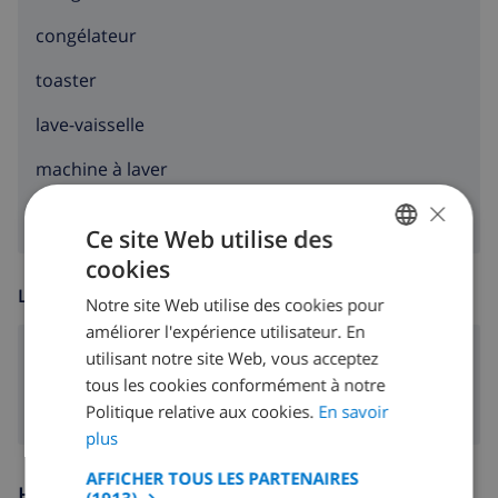
congélateur
toaster
lave-vaisselle
machine à laver
×
Ce site Web utilise des
cookies
FRENCH
LOISIR
Notre site Web utilise des cookies pour
DUTCH
améliorer l'expérience utilisateur. En
FRENCH
utilisant notre site Web, vous acceptez
lecteur DVD
tous les cookies conformément à notre
SPANISH
Politique relative aux cookies.
En savoir
GERMAN
plus
CATALAN
AFFICHER TOUS LES PARTENAIRES
Heures d'arrivée et de départ