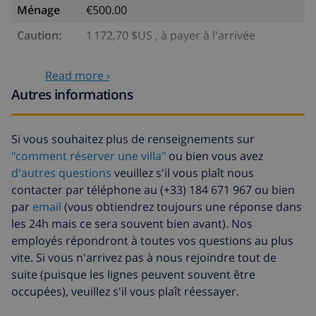
Ménage
€500.00
Caution:
1 172,70 $US , à payer à l'arrivée
Services optionnels
Read more ›
Autres informations
Lit bébé
5,86 $US par jour , à payer à
l'arrivée
Si vous souhaitez plus de renseignements sur
Siège enfant
2,35 $US par jour , à payer à
"comment réserver une villa"
ou bien vous avez
l'arrivée
d'autres questions
veuillez s'il vous plaît nous
Arrivée tardive
58,64 $US , à payer à l'arrivée
contacter par téléphone au (+33) 184 671 967 ou bien
par
email
(vous obtiendrez toujours une réponse dans
Fonds
4.80% du montant total
les 24h mais ce sera souvent bien avant). Nos
d'annulation:
employés répondront à toutes vos questions au plus
vite. Si vous n'arrivez pas à nous rejoindre tout de
suite (puisque les lignes peuvent souvent être
occupées), veuillez s'il vous plaît réessayer.