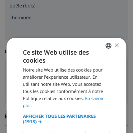
poêle (bois)
cheminée
×
Ce site Web utilise des
LOISIR
cookies
FRENCH
lecteur DVD
Notre site Web utilise des cookies pour
DUTCH
améliorer l'expérience utilisateur. En
Télévision satellite
FRENCH
utilisant notre site Web, vous acceptez
tous les cookies conformément à notre
SPANISH
Politique relative aux cookies.
En savoir
GERMAN
plus
CATALAN
Heures d'arrivée et de départ
AFFICHER TOUS LES PARTENAIRES
(1913) →
ITALIAN
DANISH