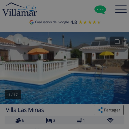
4.8
★★★★★
★★★★★
Évaluation de Google
1
/
17
Villa Las Minas
Partager
6
3
1