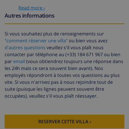
Nettoyage
basée sur consommation
Read more ›
supplémentaire
énergétique (52,77 $US/HOUR)
Autres informations
Fonds
4.80% du montant total
d'annulation:
Si vous souhaitez plus de renseignements sur
"comment réserver une villa"
ou bien vous avez
d'autres questions
veuillez s'il vous plaît nous
contacter par téléphone au (+33) 184 671 967 ou bien
par
email
(vous obtiendrez toujours une réponse dans
les 24h mais ce sera souvent bien avant). Nos
employés répondront à toutes vos questions au plus
vite. Si vous n'arrivez pas à nous rejoindre tout de
suite (puisque les lignes peuvent souvent être
occupées), veuillez s'il vous plaît réessayer.
RESERVER CETTE VILLA ›