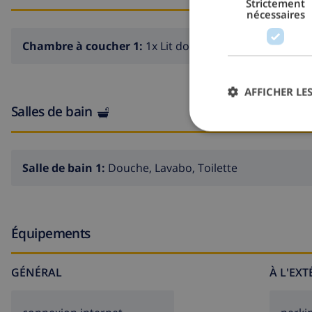
Strictement
nécessaires
Chambre à coucher 1:
1x Lit double
AFFICHER LES
Salles de bain
Salle de bain 1:
Douche, Lavabo, Toilette
Équipements
GÉNÉRAL
À L'EX