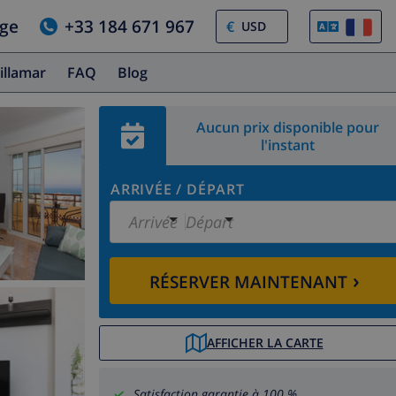
age
+33 184 671 967
€
illamar
FAQ
Blog
Aucun prix disponible pour
l'instant
ARRIVÉE
/
DÉPART
Arrivée
Départ
›
RÉSERVER MAINTENANT
AFFICHER LA CARTE
Satisfaction garantie à 100 %