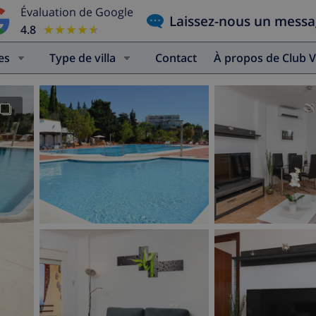
Évaluation de Google
Laissez-nous un mess
4.8
★★★★★
★★★★★
es
Type de villa
Contact
À propos de Club V