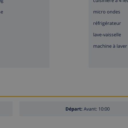
ng
cuisinière à 4 fe
se
micro ondes
réfrigérateur
lave-vaisselle
machine à laver
Départ:
Avant: 10:00