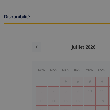
Disponibilité
juillet 2026
LUN.
MAR.
MER.
JEU.
VEN.
SAM.
1
2
3
4
6
7
8
9
10
11
13
14
15
16
17
18