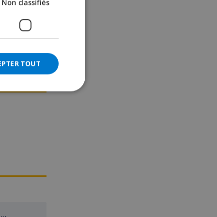
Non classifiés
GERMAN
CATALAN
ITALIAN
DANISH
EPTER TOUT
NORWEGIAN