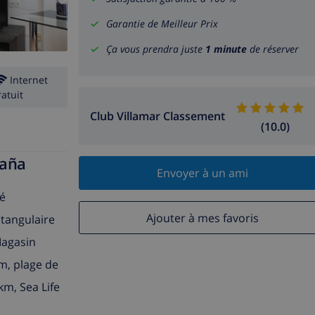
Garantie de Meilleur Prix
Ça vous prendra juste
1 minute
de réserver
Internet
ratuit
Club Villamar Classement
(10.0)
paña
Envoyer à un ami
té
Ajouter à mes favoris
ctangulaire
Magasin
m, plage de
km, Sea Life