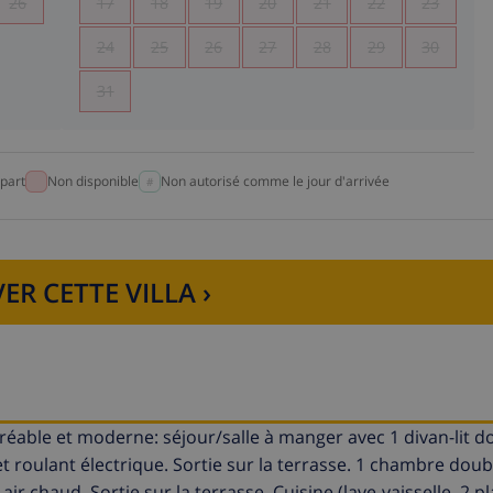
26
17
18
19
20
21
22
23
24
25
26
27
28
29
30
31
part
Non disponible
Non autorisé comme le jour d'arrivée
ER CETTE VILLA ›
éable et moderne: séjour/salle à manger avec 1 divan-lit d
et roulant électrique. Sortie sur la terrasse. 1 chambre doub
 air chaud. Sortie sur la terrasse. Cuisine (lave-vaisselle, 2 