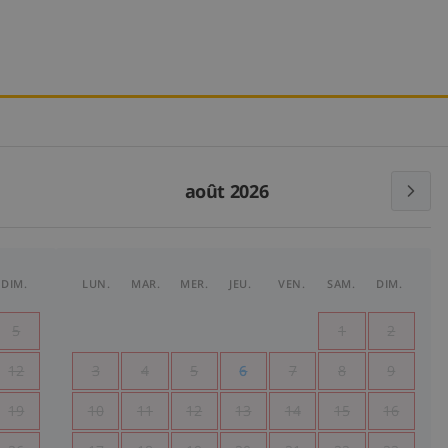
août 2026
DIM.
LUN.
MAR.
MER.
JEU.
VEN.
SAM.
DIM.
5
1
2
12
3
4
5
6
7
8
9
19
10
11
12
13
14
15
16