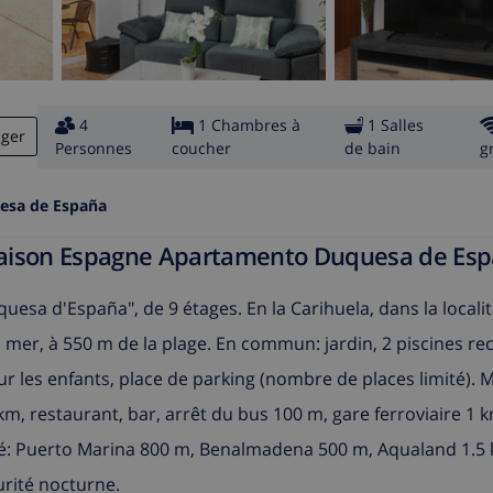
4
1 Chambres à
1 Salles
ager
Personnes
coucher
de bain
g
esa de España
l Maison Espagne Apartamento Duquesa de Es
sa d'España", de 9 étages. En la Carihuela, dans la locali
a mer, à 550 m de la plage. En commun: jardin, 2 piscines re
r les enfants, place de parking (nombre de places limité). 
, restaurant, bar, arrêt du bus 100 m, gare ferroviaire 1 k
ité: Puerto Marina 800 m, Benalmadena 500 m, Aqualand 1.5 
urité nocturne.