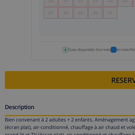
20
21
22
23
24
25
27
28
29
30
31
Date disponible d'arrivée
Arrivée/Dé
RESERV
Description
Bien convenant à 2 adultes + 2 enfants. Aménagement agr
(écran plat), air-conditionné, chauffage à air chaud et vol
grand-lit et TV (écran plat), air-conditionné et chauffage à