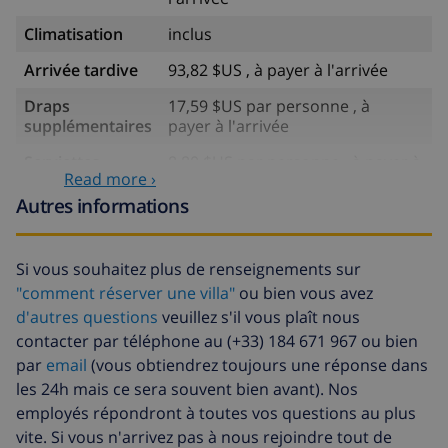
Climatisation
inclus
Arrivée tardive
93,82 $US , à payer à l'arrivée
Draps
17,59 $US par personne , à
supplémentaires
payer à l'arrivée
Serviettes
8,80 $US par personne , à payer à
Read more ›
supplémentaires
l'arrivée
Autres informations
Départ tardif
113,75 $US
Nettoyage
basée sur consommation
Si vous souhaitez plus de renseignements sur
supplémentaire
énergétique (52,77 $US/HOUR)
"comment réserver une villa"
ou bien vous avez
Fonds
4.80% du montant total
d'autres questions
veuillez s'il vous plaît nous
d'annulation:
contacter par téléphone au (+33) 184 671 967 ou bien
par
email
(vous obtiendrez toujours une réponse dans
les 24h mais ce sera souvent bien avant). Nos
employés répondront à toutes vos questions au plus
vite. Si vous n'arrivez pas à nous rejoindre tout de