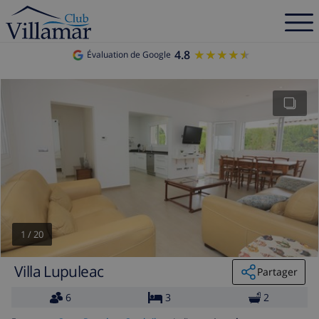
4.8
★★★★★
★★★★★
Évaluation de Google
1
/
20
Villa Lupuleac
Partager
6
3
2