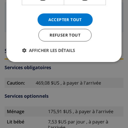
Aéroports:
ACCEPTER TOUT
20 km
Reus:
REFUSER TOUT
Services
AFFICHER LES DÉTAILS
Services obligatoires
Caution:
469,08 $US , à payer à l'arrivée
Services optionnels
Ménage
175,91 $US , à payer à l'arrivée
Lit bébé
7,53 $US par jour , à payer à
l'arrivée