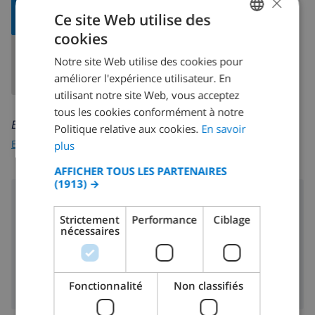
×
AFFICHER LA
Ce site Web utilise des
CARTE
cookies
FRENCH
Notre site Web utilise des cookies pour
DUTCH
améliorer l'expérience utilisateur. En
FRENCH
utilisant notre site Web, vous acceptez
tous les cookies conformément à notre
SPANISH
En savoir plus sur:
Politique relative aux cookies.
En savoir
GERMAN
Espagne
>
Costa Dorada
>
Cambrils
>
Ardiaca
plus
CATALAN
AFFICHER TOUS LES PARTENAIRES
(1913) →
ITALIAN
Région
DANISH
Strictement
Performance
Ciblage
250 m
Plage:
nécessaires
NORWEGIAN
3 km
Boutiques:
3 km
Vie nocturne:
Fonctionnalité
Non classifiés
3 km
Restaurants: