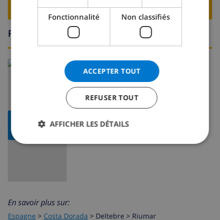
RESERVER CETTE VILLA ›
Fonctionnalité
Non classifiés
Région
ACCEPTER TOUT
REFUSER TOUT
AFFICHER
AFFICHER LES DÉTAILS
LA CARTE
En savoir plus sur:
Espagne
>
Costa Dorada
>
Deltebre
>
Riumar