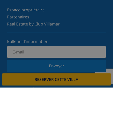
Espace propriétaire
Partenaires
Real Estate by Club Villamar
Bulletin d’information
Envoyer
Inscrivez-vous à notre newsletter et restez informé
RESERVER CETTE VILLA
des dernières nouvelles et offres. Nous respectons
votre vie privée.