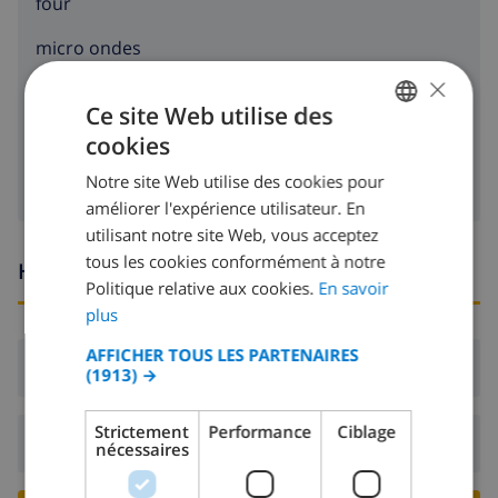
four
micro ondes
×
réfrigérateur
Ce site Web utilise des
machine à laver
cookies
FRENCH
Notre site Web utilise des cookies pour
DUTCH
améliorer l'expérience utilisateur. En
FRENCH
utilisant notre site Web, vous acceptez
tous les cookies conformément à notre
SPANISH
Heures d'arrivée et de départ
Politique relative aux cookies.
En savoir
GERMAN
plus
CATALAN
AFFICHER TOUS LES PARTENAIRES
Arrivée:
De 16:00 avant 19:00
(1913) →
ITALIAN
DANISH
Strictement
Performance
Ciblage
Départ:
Avant: 10:00
nécessaires
NORWEGIAN