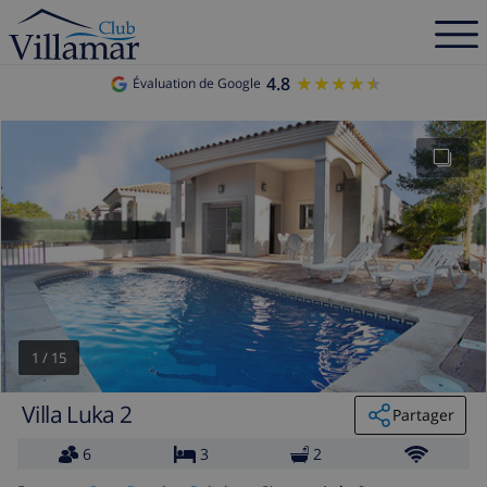
4.8
★★★★★
★★★★★
Évaluation de Google
1
/
15
Villa Luka 2
Partager
6
3
2