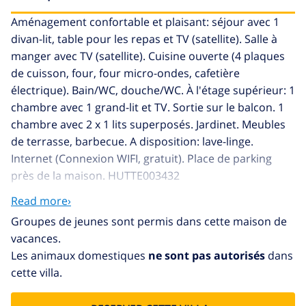
Aménagement confortable et plaisant: séjour avec 1
divan-lit, table pour les repas et TV (satellite). Salle à
manger avec TV (satellite). Cuisine ouverte (4 plaques
de cuisson, four, four micro-ondes, cafetière
électrique). Bain/WC, douche/WC. À l'étage supérieur: 1
chambre avec 1 grand-lit et TV. Sortie sur le balcon. 1
chambre avec 2 x 1 lits superposés. Jardinet. Meubles
de terrasse, barbecue. A disposition: lave-linge.
Internet (Connexion WIFI, gratuit). Place de parking
près de la maison. HUTTE003432
Urb. Tres Cales à 4 km de L'Ametlla de Mar: Villa
Read more›
accueillante, confortable "Florencia". En-dehors de la
Groupes de jeunes sont permis dans cette maison de
localité, à 4.8 km du centre de L'Ametlla de Mar,
vacances.
situation tranquille, ensoleillée, à 1.1 km de la mer, à
Les animaux domestiques
ne sont pas autorisés
dans
1.1 km de la plage. A usage privé: terrain 300 m2,
cette villa.
piscine (01.04.-31.10.). Jardinet, meubles de jardin,
barbecue, place de parking près de la maison, parking