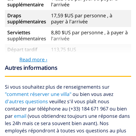
supplémentaire
l'arrivée
Draps
17,59 $US par personne , à
supplémentaires
payer à l'arrivée
Serviettes
8,80 $US par personne , à payer à
supplémentaires
l'arrivée
Départ tardif
113,75 $US
Read more ›
Nettoyage
basée sur consommation
supplémentaire
énergétique (52,77 $US/HOUR)
Autres informations
Fonds
4.80% du montant total
d'annulation:
Si vous souhaitez plus de renseignements sur
"comment réserver une villa"
ou bien vous avez
d'autres questions
veuillez s'il vous plaît nous
contacter par téléphone au (+33) 184 671 967 ou bien
par
email
(vous obtiendrez toujours une réponse dans
les 24h mais ce sera souvent bien avant). Nos
employés répondront à toutes vos questions au plus