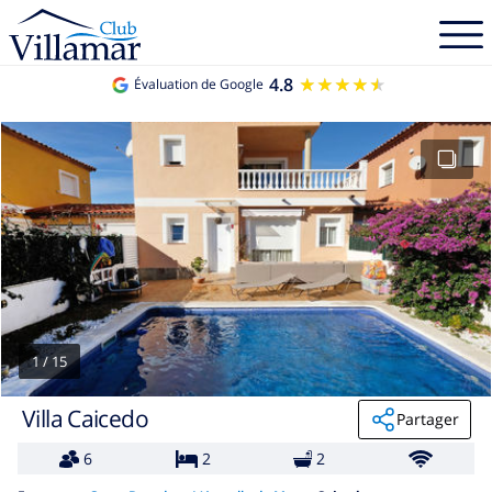
4.8
★★★★★
★★★★★
Évaluation de Google
1
/
15
Villa Caicedo
Partager
6
2
2