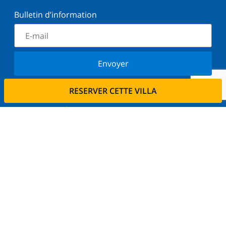
Bulletin d’information
Envoyer
Inscrivez-vous à notre newsletter et restez informé
RESERVER CETTE VILLA
des dernières nouvelles et offres. Nous respectons
votre vie privée.
Louez votre propriété
Voulez-vous louer votre propriété avec nous?