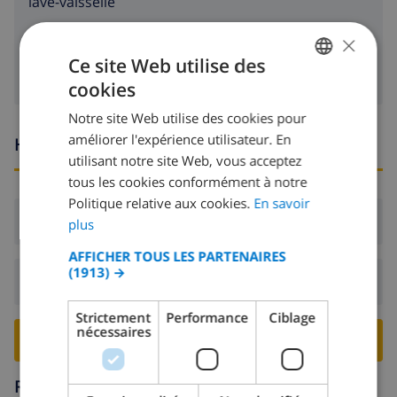
lave-vaisselle
×
machine à laver
Ce site Web utilise des
cookies
FRENCH
Notre site Web utilise des cookies pour
DUTCH
améliorer l'expérience utilisateur. En
Heures d'arrivée et de départ
FRENCH
utilisant notre site Web, vous acceptez
tous les cookies conformément à notre
SPANISH
Politique relative aux cookies.
En savoir
GERMAN
Arrivée:
De 16:00 avant 19:00
plus
CATALAN
AFFICHER TOUS LES PARTENAIRES
(1913) →
ITALIAN
Départ:
Avant: 10:00
DANISH
Strictement
Performance
Ciblage
nécessaires
NORWEGIAN
RESERVER CETTE VILLA ›
Région