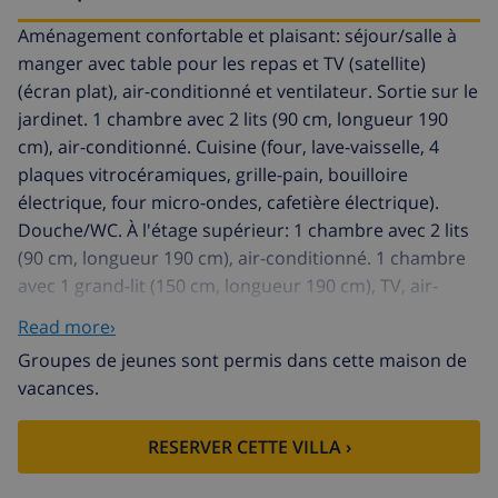
Aménagement confortable et plaisant: séjour/salle à
manger avec table pour les repas et TV (satellite)
(écran plat), air-conditionné et ventilateur. Sortie sur le
jardinet. 1 chambre avec 2 lits (90 cm, longueur 190
cm), air-conditionné. Cuisine (four, lave-vaisselle, 4
plaques vitrocéramiques, grille-pain, bouilloire
électrique, four micro-ondes, cafetière électrique).
Douche/WC. À l'étage supérieur: 1 chambre avec 2 lits
(90 cm, longueur 190 cm), air-conditionné. 1 chambre
avec 1 grand-lit (150 cm, longueur 190 cm), TV, air-
conditionné et ventilateur. Sortie sur la terrasse.
Read more›
Bain/bidet/WC. Chauffage. Petite terrasse, jardinet.
Groupes de jeunes sont permis dans cette maison de
Meubles de terrasse, barbecue. A disposition: lave-
vacances.
linge, fer à repasser, chaise haute pour enfant, lit bébé,
sèche-cheveux. Internet (Connexion WIFI, gratuit).
RESERVER CETTE VILLA ›
Place de parking (cloturée, 2 Voitures). Adapté(e) aux
familles. 2 animaux/ chiens autorisés. HUTT009207