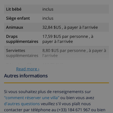
Lit bébé
inclus
Siège enfant
inclus
Animaux
32,84 $US , à payer à l'arrivée
Draps
17,59 $US par personne , à
supplémentaires
payer à l'arrivée
Serviettes
8,80 $US par personne , à payer à
supplémentaires
l'arrivée
Départ tardif
113,75 $US
Read more ›
Nettoyage
basée sur consommation
Autres informations
supplémentaire
énergétique (52,77 $US/HOUR)
Fonds
4.80% du montant total
Si vous souhaitez plus de renseignements sur
d'annulation:
"comment réserver une villa"
ou bien vous avez
d'autres questions
veuillez s'il vous plaît nous
contacter par téléphone au (+33) 184 671 967 ou bien