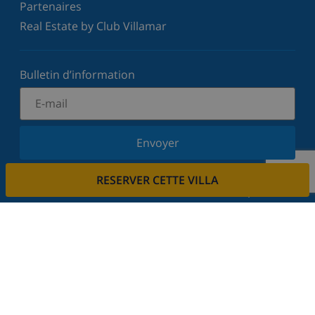
Partenaires
Real Estate by Club Villamar
Bulletin d’information
Envoyer
Inscrivez-vous à notre newsletter et restez informé
RESERVER CETTE VILLA
des dernières nouvelles et offres. Nous respectons
votre vie privée.
Louez votre propriété