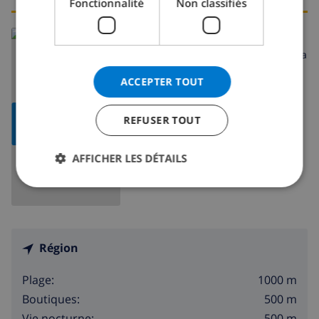
Fonctionnalité
Non classifiés
En savoir plus sur:
Espagne
>
Costa Dorada
>
Miami Platja
ACCEPTER TOUT
AFFICHER LA
REFUSER TOUT
CARTE
AFFICHER LES DÉTAILS
Région
1000 m
Plage:
500 m
Boutiques:
500 m
Vie nocturne: