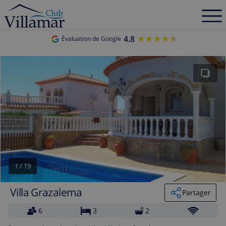
4.8
★★★★★
★★★★★
Évaluation de Google
1
/
19
Villa Grazalema
Partager
6
3
2