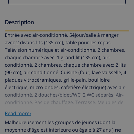
Description
Entrée avec air-conditionné. Séjour/salle à manger
avec 2 divans-lits (135 cm), table pour les repas,
Télévision numérique et air-conditionné. 2 chambres,
chaque chambre avec: 1 grand-lit (135 cm), air-
conditionné. 2 chambres, chaque chambre avec: 2 lits
(90 cm), air-conditionné. Cuisine (four, lave-vaisselle, 4
plaques vitrocéramiques, grille-pain, bouilloire
électrique, micro-ondes, cafetière électrique) avec air-
conditionné. 2 douches/bidet/WC, 2 WC séparés. Air-
conditionné. Pas de chauffage. Terrasse. Meubles de
terrasse, barbecue. A disposition: lave-linge, fer à
Read more›
repasser, sèche-cheveux. Internet (Connexion WIFI,
Malheureusement les groupes de jeunes (dont la
gratuit). Garage. Adapté(e) aux familles. Pas de liaison
moyenne d'âge est inférieure ou égale à 27 ans )
ne
interne entre les différentes unités. Propriété divisée