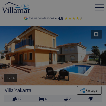
4.8
★★★★★
★★★★★
Évaluation de Google
1
/
14
Villa Yakarta
Partager
12
4
2