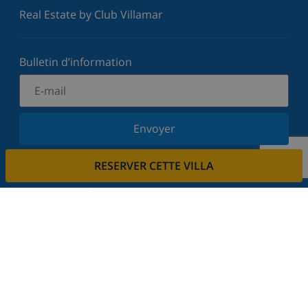
Real Estate by Club Villamar
Bulletin d’information
Envoyer
Inscrivez-vous à notre newsletter et restez informé
RESERVER CETTE VILLA
des dernières nouvelles et offres. Nous respectons
votre vie privée.
Louez votre propriété
Voulez-vous louer votre propriété avec nous?