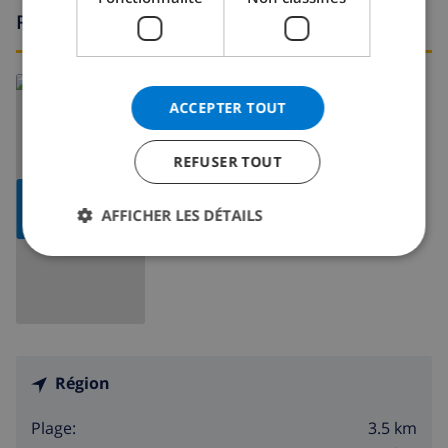
Région
En savoir plus sur:
ACCEPTER TOUT
Espagne
>
Costa Dorada
>
Miami Platja
REFUSER TOUT
AFFICHER LA
AFFICHER LES DÉTAILS
CARTE
Région
3.5 km
Plage: