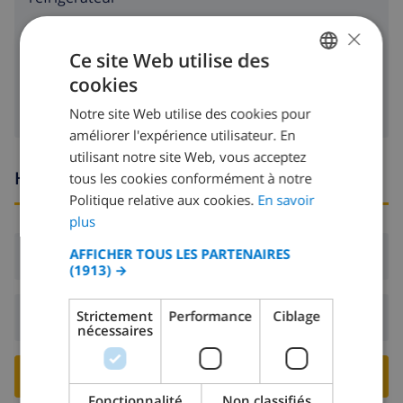
×
lave-vaisselle
Ce site Web utilise des
machine à laver
cookies
FRENCH
Notre site Web utilise des cookies pour
DUTCH
améliorer l'expérience utilisateur. En
FRENCH
utilisant notre site Web, vous acceptez
Heures d'arrivée et de départ
tous les cookies conformément à notre
SPANISH
Politique relative aux cookies.
En savoir
GERMAN
plus
CATALAN
AFFICHER TOUS LES PARTENAIRES
Arrivée:
De 16:00 avant 19:00
(1913) →
ITALIAN
DANISH
Strictement
Performance
Ciblage
Départ:
Avant: 10:00
nécessaires
NORWEGIAN
RESERVER CETTE VILLA ›
Fonctionnalité
Non classifiés