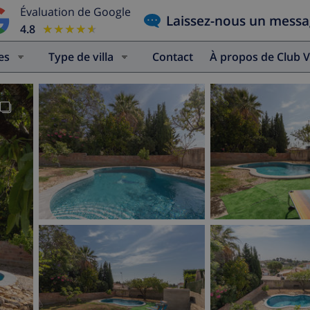
Évaluation de Google
Laissez-nous un mess
4.8
★★★★★
★★★★★
es
Type de villa
Contact
À propos de Club V