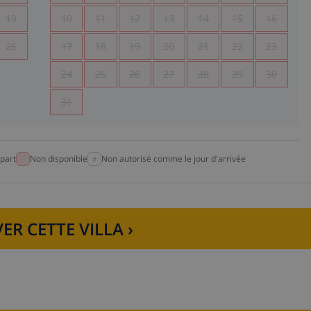
19
10
11
12
13
14
15
16
26
17
18
19
20
21
22
23
24
25
26
27
28
29
30
31
part
Non disponible
Non autorisé comme le jour d'arrivée
ER CETTE VILLA ›