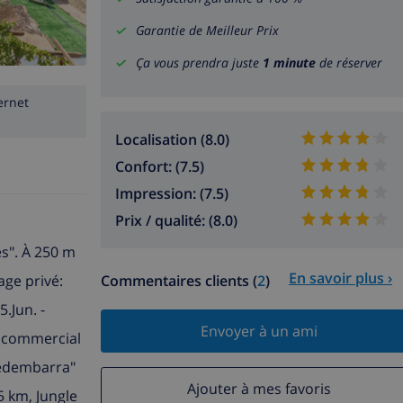
Garantie de Meilleur Prix
Ça vous prendra juste
1 minute
de réserver
ernet
Localisation (8.0)
Confort: (7.5)
Impression: (7.5)
Prix / qualité: (8.0)
s". À 250 m
En savoir plus ›
age privé:
Commentaires clients (
2
)
.Jun. -
Envoyer à un ami
e commercial
rredembarra"
Ajouter à mes favoris
5 km, Jungle