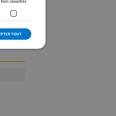
Non classifiés
GERMAN
CATALAN
ITALIAN
DANISH
EPTER TOUT
NORWEGIAN