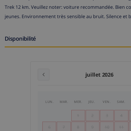
Trek 12 km. Veuillez noter: voiture recommandée. Bien co
jeunes. Environnement très sensible au bruit. Silence et 
Disponibilité
juillet 2026
LUN.
MAR.
MER.
JEU.
VEN.
SAM.
1
2
3
4
6
7
8
9
10
11