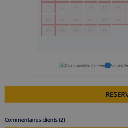
13
14
15
16
17
18
20
21
22
23
24
25
27
28
29
30
31
Date disponible d'arrivée
Arrivée/Dé
RESERV
Commentaires clients (2)