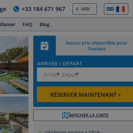
age
+33 184 671 967
€
illamar
FAQ
Blog
Aucun prix disponible pour
l'instant
ARRIVÉE
/
DÉPART
Arrivée
Départ
›
RÉSERVER MAINTENANT
AFFICHER LA CARTE
Satisfaction garantie à 100 %