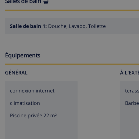
Salles de bain
Salle de bain 1:
Douche, Lavabo, Toilette
Équipements
GÉNÉRAL
À L'EX
connexion internet
teras
climatisation
barb
Piscine privée 22 m²