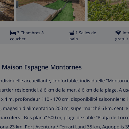
3 Chambres à
1 Salles de
Int
coucher
bain
gratuit
da Maison Espagne Montornes
ividuelle accueillante, confortable, individuelle "Montorne
rtier résidentiel, à 6 km de la mer, à 6 km de la plage. A us
 x 4 m, profondeur 110 - 170 cm, disponibilité saisonnière: 15
ns, magasin d'alimentation 200 m, supermarché 6 km, centr
"Garrofers - Bus plana" 500 m, plage de sable "Platja de To
gona 23 km, Port Aventura / Ferrari Land 35 km, Aquopolis 3