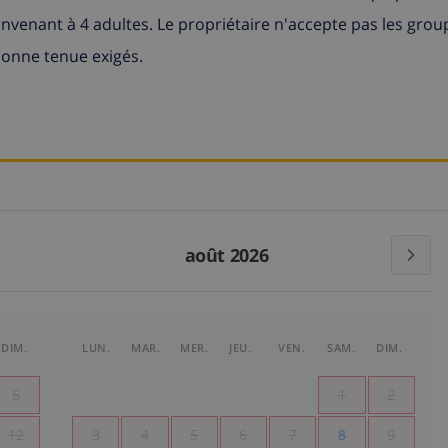
nvenant à 4 adultes. Le propriétaire n'accepte pas les grou
bonne tenue exigés.
août 2026
DIM.
LUN.
MAR.
MER.
JEU.
VEN.
SAM.
DIM.
5
1
2
12
3
4
5
6
7
8
9