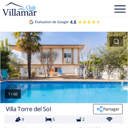
4.8
★★★★★
★★★★★
Évaluation de Google
1
/
60
Villa Torre del Sol
Partager
9
5
2