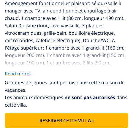
Aménagement fonctionnel et plaisant: séjour/salle à
manger avec TV, air-conditionné et chauffage à air
chaud. 1 chambre avec 1 lit (80 cm, longueur 190 cm).
Salon. Cuisine (four, lave-vaisselle, 3 plaques
vitrocéramiques, grille-pain, bouilloire électrique,
micro-ondes, cafetière électrique). Douche/WC. À
l'étage supérieur: 1 chambre avec 1 grand-lit (160 cm,
longueur 200 cm). 1 chambre avec 1 grand-lit (150 cm,
longueur 190 cm). 1 chambre avec 2 lits (90 cm,
longueur 190 cm). 1 chambre avec 1 x 2 lits superposés
Read more›
(80 cm, longueur 190 cm). Chambre avec passage.
Groupes de jeunes sont permis dans cette maison de
Douche/bidet/WC. Air-conditionné, chauffage à air
vacances.
chaud. Balcon. Meubles de terrasse, barbecue, chaises
Les animaux domestiques
ne sont pas autorisés
dans
longues (4). Vue sur la piscine et le jardin. A
cette villa.
disposition: lave-linge, fer à repasser, chaise haute
pour enfant, lit bébé jusqu'à 2 ans, sèche-cheveux.
RESERVER CETTE VILLA ›
Internet (Connexion WIFI, gratuit). Place de parking (2
Voitures) près de la maison. Veuillez noter: adapté(e)