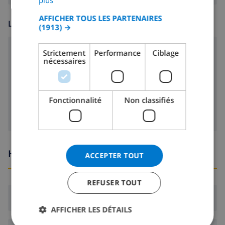
plus
CATALAN
AFFICHER TOUS LES PARTENAIRES
LOISIR
(1913) →
ITALIAN
DANISH
lecteur CD
Strictement
Performance
Ciblage
nécessaires
NORWEGIAN
radio-CD
Cable tv
Fonctionnalité
Non classifiés
Heures d'arrivée et de départ
ACCEPTER TOUT
REFUSER TOUT
Arrivée:
De 16:00 avant 21:00
AFFICHER LES DÉTAILS