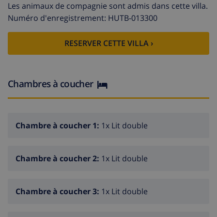
maison de village.
Les animaux de compagnie sont admis dans cette villa.
Il s'agit d'une maison parfaite pour de merveilleuses
Numéro d'enregistrement: HUTB-013300
vacances sans devoir dépendre de votre voiture, de
part sa situation, vous serez proche à toutes les
RESERVER CETTE VILLA ›
commodités, shopping, bars, restaurants. De plus,
Calella est l'une des villes, la plus agréable de tout la
côte de Barcelone
Chambres à coucher
Chambre à coucher 1:
1x Lit double
Chambre à coucher 2:
1x Lit double
Chambre à coucher 3:
1x Lit double