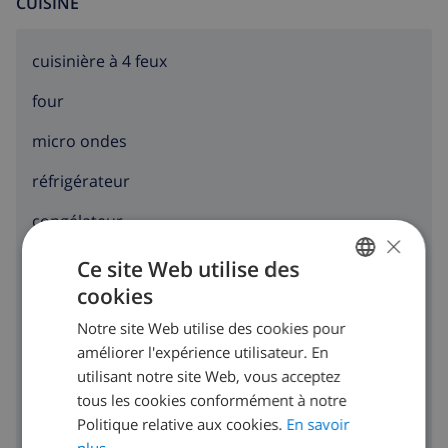
CUISINE
cuisinière à 4 feux
four
micro ondes
réfrigérateur
congélateur
×
toaster
Ce site Web utilise des
cookies
lave-vaisselle
FRENCH
Notre site Web utilise des cookies pour
DUTCH
machine à laver
améliorer l'expérience utilisateur. En
FRENCH
utilisant notre site Web, vous acceptez
sèche-linge
tous les cookies conformément à notre
SPANISH
Politique relative aux cookies.
En savoir
GERMAN