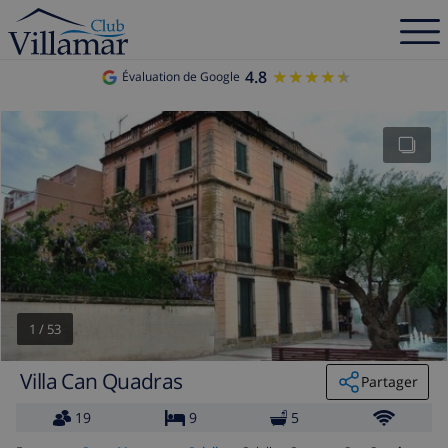
4.8
★★★★★
★★★★★
Évaluation de Google
1
/
53
Villa Can Quadras
Partager
19
9
5