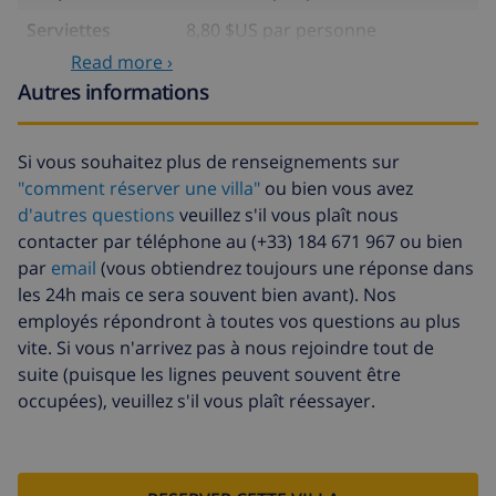
Serviettes
8,80 $US par personne
Read more ›
Lit bébé
4,19 $US par jour
Autres informations
Internet
inclus par jour
Animaux
10,05 $US par jour
Si vous souhaitez plus de renseignements sur
"comment réserver une villa"
ou bien vous avez
Draps
17,59 $US par personne
supplémentaires
d'autres questions
veuillez s'il vous plaît nous
contacter par téléphone au (+33) 184 671 967 ou bien
Serviettes
8,80 $US par personne
par
email
(vous obtiendrez toujours une réponse dans
supplémentaires
les 24h mais ce sera souvent bien avant). Nos
Départ tardif
113,75 $US
employés répondront à toutes vos questions au plus
vite. Si vous n'arrivez pas à nous rejoindre tout de
Nettoyage
basée sur consommation
suite (puisque les lignes peuvent souvent être
supplémentaire
énergétique (52,77 $US/HOUR)
occupées), veuillez s'il vous plaît réessayer.
Fonds
4.80% du montant total
d'annulation: