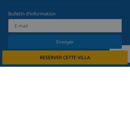
Bulletin d’information
Envoyer
Inscrivez-vous à notre newsletter et restez informé
RESERVER CETTE VILLA
des dernières nouvelles et offres. Nous respectons
votre vie privée.
Louez votre propriété
Voulez-vous louer votre propriété avec nous?