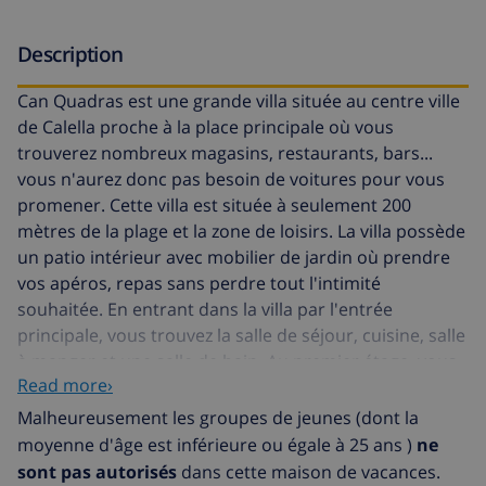
Description
Can Quadras est une grande villa située au centre ville
de Calella proche à la place principale où vous
trouverez nombreux magasins, restaurants, bars...
vous n'aurez donc pas besoin de voitures pour vous
promener. Cette villa est située à seulement 200
mètres de la plage et la zone de loisirs. La villa possède
un patio intérieur avec mobilier de jardin où prendre
vos apéros, repas sans perdre tout l'intimité
souhaitée. En entrant dans la villa par l'entrée
principale, vous trouvez la salle de séjour, cuisine, salle
à manger et une salle de bain. Au premier étage, vous
Read more›
trouvez 4 chambres à coucher et 2 salles de bains. Au
deuxième étage, vous trouvez 5 chambres à couchers
Malheureusement les groupes de jeunes (dont la
et 2 salles de bains. La décoration de la villa est
moyenne d'âge est inférieure ou égale à 25 ans )
ne
rustique et familiale, respectant ainsi son originalité de
sont pas autorisés
dans cette maison de vacances.