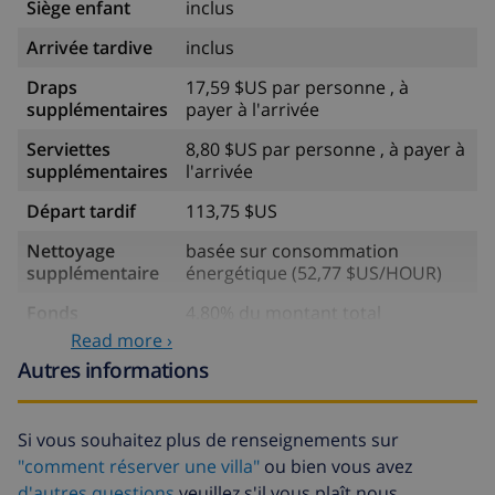
Siège enfant
inclus
Arrivée tardive
inclus
Draps
17,59 $US par personne , à
supplémentaires
payer à l'arrivée
Serviettes
8,80 $US par personne , à payer à
supplémentaires
l'arrivée
Départ tardif
113,75 $US
Nettoyage
basée sur consommation
supplémentaire
énergétique (52,77 $US/HOUR)
Fonds
4.80% du montant total
d'annulation:
Read more ›
Autres informations
Si vous souhaitez plus de renseignements sur
"comment réserver une villa"
ou bien vous avez
d'autres questions
veuillez s'il vous plaît nous