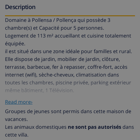
Description
Domaine à Pollensa / Pollença qui possède 3
chambre(s) et Capacité pour 5 personnes.
Logement de 113 m² accueillant et cuisine totalement
équipée.
il est situé dans une zone idéale pour familles et rural.
Elle dispose de jardin, mobilier de jardin, clôture,
terrasse, barbecue, fer à repasser, coffre-fort, accès
internet (wifi), sèche-cheveux, climatisation dans
toutes les chambres, piscine privée, parking extérieur
même bâtiment, 1 Télévision.
La cuisine indépendante, de vitrocéramique, est
Read more›
équipée avec réfrigérateur, micro-ondes, four,
Groupes de jeunes sont permis dans cette maison de
congelateur, lave-linge, lave-vaisselle, vaisselle/couvert,
vacances.
ustensiles/cuisine, cafetière, grille pain et bouilloire.
Les animaux domestiques
ne sont pas autorisés
dans
cette villa.