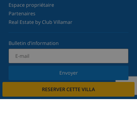
Espace propriétaire
Partenaires
Real Estate by Club Villamar
Bulletin d’information
Envoyer
Inscrivez-vous à notre newsletter et restez informé
RESERVER CETTE VILLA
des dernières nouvelles et offres. Nous respectons
votre vie privée.