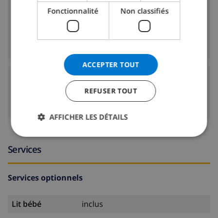
5 km
Plage:
Fonctionnalité
Non classifiés
5 km
Boutiques:
5 km
Vie nocturne:
5 km
Restaurants:
ACCEPTER TOUT
Aéroports:
REFUSER TOUT
60 km
Palma de Mallorca:
AFFICHER LES DÉTAILS
Services
Services optionnels
Lit bébé
inclus