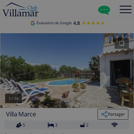
4.8
★★★★★
★★★★★
Évaluation de Google
1
/
24
Villa Marce
Partager
5
3
2