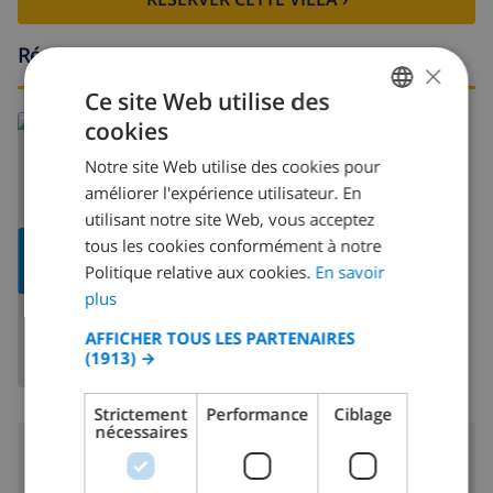
Région
×
Ce site Web utilise des
En savoir plus sur:
cookies
FRENCH
Espagne
>
Mallorca
>
Alcudia
Notre site Web utilise des cookies pour
DUTCH
améliorer l'expérience utilisateur. En
FRENCH
utilisant notre site Web, vous acceptez
tous les cookies conformément à notre
SPANISH
AFFICHER
LA CARTE
Politique relative aux cookies.
En savoir
GERMAN
plus
CATALAN
AFFICHER TOUS LES PARTENAIRES
(1913) →
ITALIAN
DANISH
Strictement
Performance
Ciblage
nécessaires
NORWEGIAN
Région