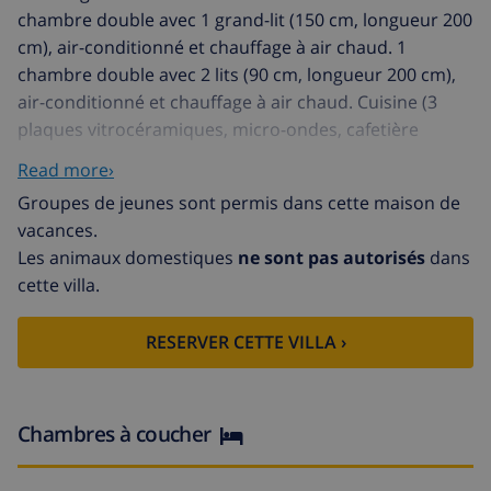
chambre double avec 1 grand-lit (150 cm, longueur 200
cm), air-conditionné et chauffage à air chaud. 1
chambre double avec 2 lits (90 cm, longueur 200 cm),
air-conditionné et chauffage à air chaud. Cuisine (3
plaques vitrocéramiques, micro-ondes, cafetière
électrique). Bains ou douche/WC. Balcon ou terrasse.
Read more›
Mobilier de balcon. A disposition: lave-linge, chaise
Groupes de jeunes sont permis dans cette maison de
haute pour enfant, lit bébé, sèche-cheveux. Internet
vacances.
(Connexion WIFI, gratuit). Veuillez noter: logement non-
Les animaux domestiques
ne sont pas autorisés
dans
fumeur. Détecteur de fumée, extincteur. A1343 // Reg.
cette villa.
Nr.:
ESFCTU000007023000039170000000000000000000000AT
RESERVER CETTE VILLA ›
Petite résidence "Los Pinos". 8 appartements dans la
résidence. À 1.4 km du centre de Cala Murada, à 16 km
du centre de Felanitx, à 65 km du centre de Palma,
dans un quartier résidentiel, à 700 m de la mer. En
Chambres à coucher
commun: terrain 1'500 m2 avec arbres, parking public
possible dans la rue. Supermarché, bar 400 m, arrêt de