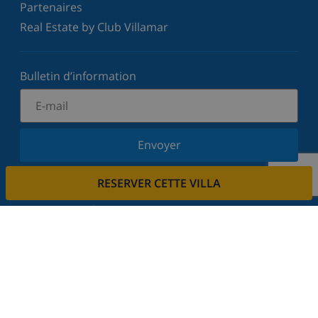
Partenaires
Real Estate by Club Villamar
Bulletin d’information
Envoyer
Inscrivez-vous à notre newsletter et restez informé
RESERVER CETTE VILLA
des dernières nouvelles et offres. Nous respectons
votre vie privée.
Louez votre propriété