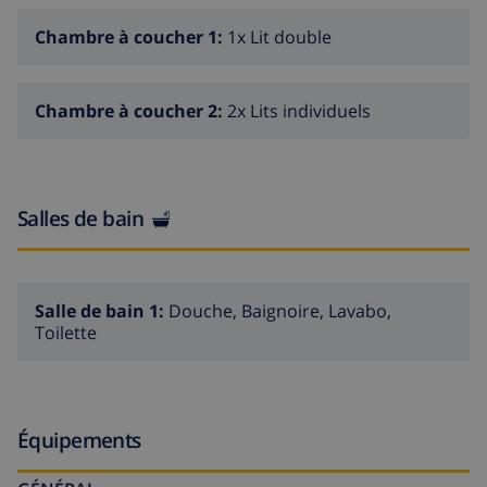
bus "Cala Murada" 2 km, gare ferroviaire "Manacor" 21
Chambre à coucher 1:
1x Lit double
km, plage de sable "Cala Murada" 700 m. Veuillez noter:
voiture recommandée. La photo ne montre qu’un
exemple de location de vacances.
Chambre à coucher 2:
2x Lits individuels
Salles de bain
Salle de bain 1:
Douche, Baignoire, Lavabo,
Toilette
Équipements