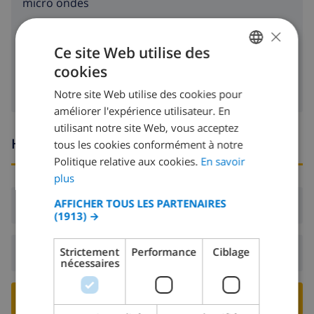
micro ondes
×
réfrigérateur
Ce site Web utilise des
machine à laver
cookies
FRENCH
Notre site Web utilise des cookies pour
DUTCH
améliorer l'expérience utilisateur. En
FRENCH
utilisant notre site Web, vous acceptez
Heures d'arrivée et de départ
tous les cookies conformément à notre
SPANISH
Politique relative aux cookies.
En savoir
GERMAN
plus
CATALAN
AFFICHER TOUS LES PARTENAIRES
Arrivée:
De 16:00 avant 19:00
(1913) →
ITALIAN
DANISH
Strictement
Performance
Ciblage
Départ:
Avant: 10:00
nécessaires
NORWEGIAN
RESERVER CETTE VILLA ›