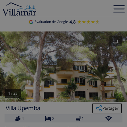
4.8
★★★★★
★★★★★
Évaluation de Google
1
/
25
Villa Upemba
Partager
4
2
1