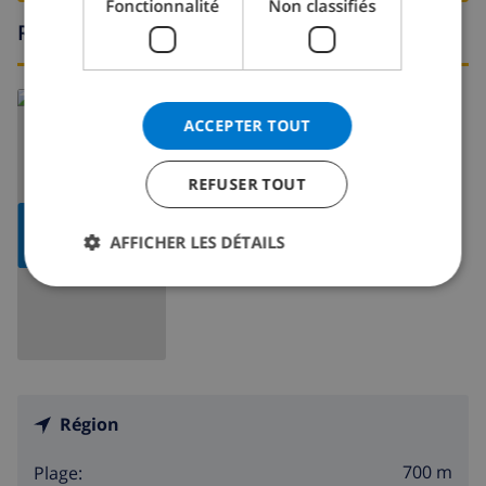
Fonctionnalité
Non classifiés
Région
En savoir plus sur:
ACCEPTER TOUT
Espagne
>
Mallorca
>
Cala Murada
REFUSER TOUT
AFFICHER LA
AFFICHER LES DÉTAILS
CARTE
Région
700 m
Plage: