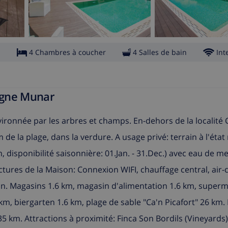
s
4 Chambres à coucher
4 Salles de bain
Int
pagne Munar
vironnée par les arbres et champs. En-dehors de la localité C
m de la plage, dans la verdure. A usage privé: terrain à l'état
 m, disponibilité saisonnière: 01.Jan. - 31.Dec.) avec eau de 
uctures de la Maison: Connexion WIFI, chauffage central, air-
rain. Magasins 1.6 km, magasin d'alimentation 1.6 km, super
km, biergarten 1.6 km, plage de sable "Ca'n Picafort" 26 km.
35 km. Attractions à proximité: Finca Son Bordils (Vineyards)