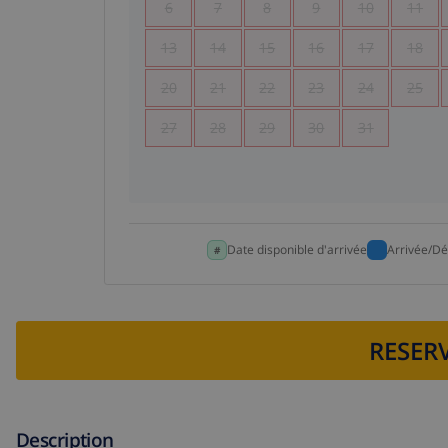
6
7
8
9
10
11
13
14
15
16
17
18
20
21
22
23
24
25
27
28
29
30
31
Date disponible d'arrivée
Arrivée/Dé
RESERV
Description