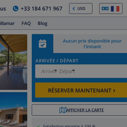
ous
+33 184 671 967
€
illamar
FAQ
Blog
Aucun prix disponible pour
l'instant
ARRIVÉE
/
DÉPART
Arrivée
Départ
›
RÉSERVER MAINTENANT
AFFICHER LA CARTE
Satisfaction garantie à 100 %