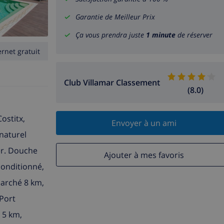
Garantie de Meilleur Prix
Ça vous prendra juste
1 minute
de réserver
ernet gratuit
Club Villamar Classement
(8.0)
ostitx,
Envoyer à un ami
 naturel
mer. Douche
Ajouter à mes favoris
conditionné,
marché 8 km,
 Port
 5 km,