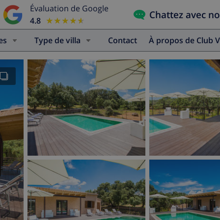
Évaluation de Google
Chattez avec n
4.8
★★★★★
★★★★★
es
Type de villa
Contact
À propos de Club V