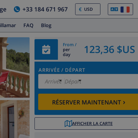
age
+33 184 671 967
€
illamar
FAQ
Blog
From /
123,36 $US
per
day
ARRIVÉE
/
DÉPART
Arrivée
Départ
›
RÉSERVER MAINTENANT
AFFICHER LA CARTE