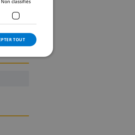
Non classifiés
GERMAN
CATALAN
ITALIAN
DANISH
EPTER TOUT
NORWEGIAN