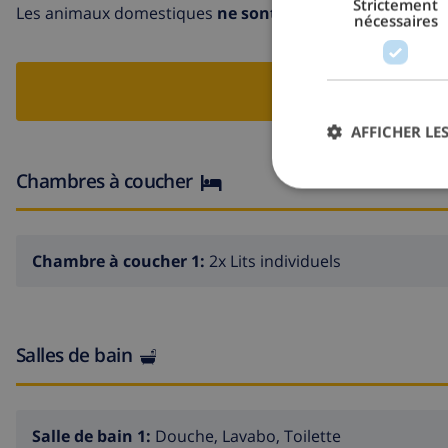
Strictement
Les animaux domestiques
ne sont pas autorisés
dans cet
nécessaires
RESERV
AFFICHER LES
Chambres à coucher
Chambre à coucher 1:
2x Lits individuels
Salles de bain
Salle de bain 1:
Douche, Lavabo, Toilette