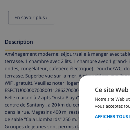
En savoir plus ›
Description
Aménagement moderne: séjour/salle à manger avec table po
terrasse. 1 chambre avec 2 lits. 1 chambre avec 1 grand-li
ondes, congélateur, cafetière électrique). Douche/WC, do
terrasse. Superbe vue sur la mer. A disposition: lave-ling
WIFI, gratuit). Veuillez noter: logement non-fumeur. Maxi
Ce site Web 
ESFCTU00000700800112862700000000000000000000ETV
Belle maison à 2 apts "Vista Playa". Dans le haut de la s
Notre site Web uti
centre de Santanyi, à 20 km du centre de Campos, sur un 
vous acceptez tou
dans la rue. Magasins 400 m, restaurant, bar 300 m, arrê
AFFICHER TOUS 
de sable "Cala Llombards" 250 m. Veuillez noter: voitur
Groupes de jeunes sont permis dans cette maison de va