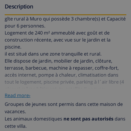
Description
gîte rural à Muro qui possède 3 chambre(s) et Capacité
pour 6 personnes.
Logement de 240 m² ammeublé avec goût et de
construction récente, avec vue sur le jardin et la
piscine.
il est situé dans une zone tranquille et rural.
Elle dispose de jardin, mobilier de jardin, clôture,
terrasse, barbecue, machine à repasser, coffre-fort,
accès internet, pompe à chaleur, climatisation dans
tout le logement, piscine privée, parking à l´air libre (4
places) même bâtiment, tv, satellite (Langues:
Read more›
Espagnol, Anglais, Allemand), hifi.
La cuisine américaine, de vitrocéramique, est équipée
Groupes de jeunes sont permis dans cette maison de
avec réfrigérateur, micro-ondes, four, congelateur,
vacances.
lave-linge, lave-vaisselle, vaisselle/couvert,
Les animaux domestiques
ne sont pas autorisés
dans
ustensiles/cuisine, cafetière, grille pain.
cette villa.