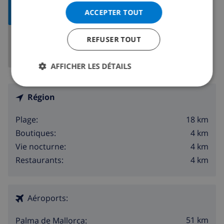
AFFICHER LA
ACCEPTER TOUT
CARTE
REFUSER TOUT
AFFICHER LES DÉTAILS
Région
18 km
Plage:
4 km
Boutiques:
4 km
Vie nocturne:
4 km
Restaurants:
Aéroports:
51 km
Palma de Mallorca: