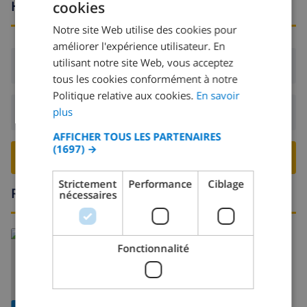
Heures d'arrivée et de départ
cookies
FRENCH
Notre site Web utilise des cookies pour
DUTCH
améliorer l'expérience utilisateur. En
FRENCH
utilisant notre site Web, vous acceptez
Arrivée:
De 15:00 avant 22:00
tous les cookies conformément à notre
SPANISH
Politique relative aux cookies.
En savoir
GERMAN
plus
Départ:
Avant: 10:00
CATALAN
AFFICHER TOUS LES PARTENAIRES
(1697) →
ITALIAN
RESERVER CETTE VILLA ›
DANISH
Strictement
Performance
Ciblage
Région
nécessaires
NORWEGIAN
En savoir plus sur:
Fonctionnalité
Espagne
>
Mallorca
>
Muro