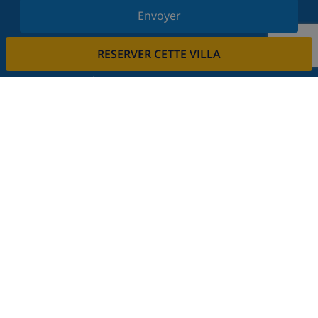
Envoyer
Inscrivez-vous à notre newsletter et restez informé
RESERVER CETTE VILLA
des dernières nouvelles et offres. Nous respectons
votre vie privée.
Louez votre propriété
Voulez-vous louer votre propriété avec nous?
En savoir plus