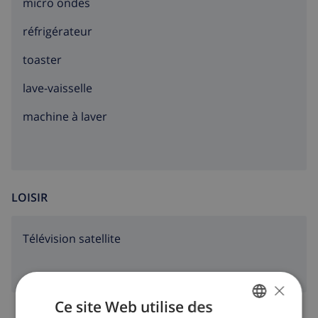
micro ondes
réfrigérateur
toaster
lave-vaisselle
machine à laver
LOISIR
Télévision satellite
×
Ce site Web utilise des