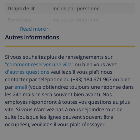
Draps de lit
inclus par personne
Serviettes
inclus par personne
Read more ›
Lit bébé
inclus
Autres informations
Draps
17,59 $US par personne , à
supplémentaires
payer à l'arrivée
Si vous souhaitez plus de renseignements sur
Serviettes
8,80 $US par personne , à payer à
"comment réserver une villa"
ou bien vous avez
supplémentaires
l'arrivée
d'autres questions
veuillez s'il vous plaît nous
Départ tardif
113,75 $US
contacter par téléphone au (+33) 184 671 967 ou bien
par
email
(vous obtiendrez toujours une réponse dans
Nettoyage
basée sur consommation
les 24h mais ce sera souvent bien avant). Nos
supplémentaire
énergétique (52,77 $US/HOUR)
employés répondront à toutes vos questions au plus
Fonds
4.80% du montant total
vite. Si vous n'arrivez pas à nous rejoindre tout de
d'annulation:
suite (puisque les lignes peuvent souvent être
occupées), veuillez s'il vous plaît réessayer.