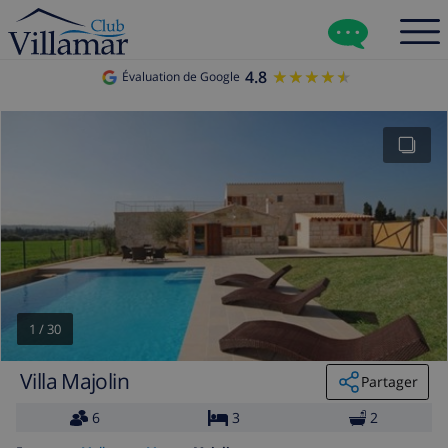
4.8
★★★★★
★★★★★
Évaluation de Google
1
/
30
Villa Majolin
Partager
6
3
2