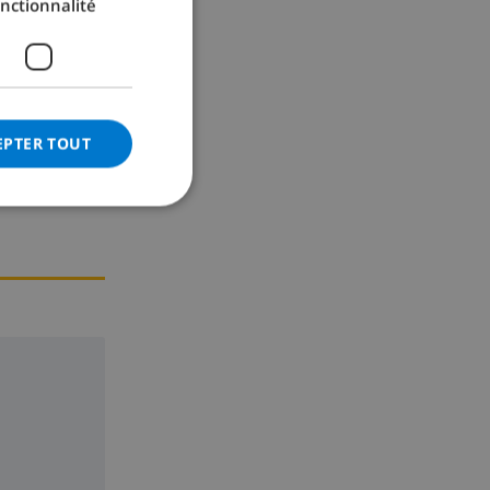
nctionnalité
GERMAN
CATALAN
ITALIAN
DANISH
te
EPTER TOUT
NORWEGIAN