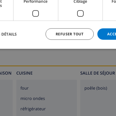
t
Performance
Ciblage
Fo
s
Salle de bain 2:
Douche, Baignoire, Lavabo, Toilet
 DÉTAILS
REFUSER TOUT
ACC
MAISON
CUISINE
SALLE DE SÉJOUR
four
poêle (bois)
micro ondes
réfrigérateur