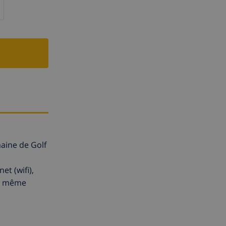
maine de Golf
et (wifi),
ur même