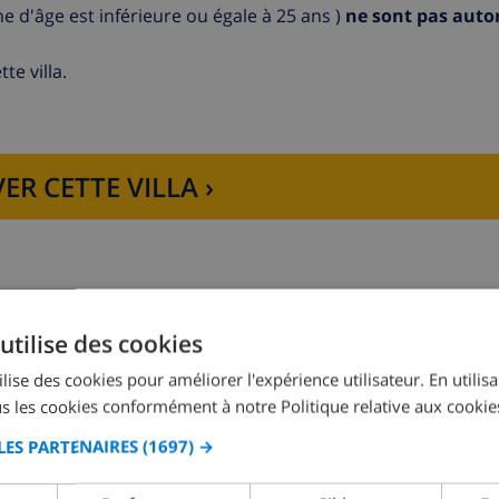
d'âge est inférieure ou égale à 25 ans )
ne sont pas auto
te villa.
ER CETTE VILLA ›
utilise des cookies
Chambre à coucher 2:
2x Lits individuels
lise des cookies pour améliorer l'expérience utilisateur. En utilis
s les cookies conformément à notre Politique relative aux cookie
LES PARTENAIRES
(1697) →