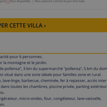
part
Non disponible
Non autorisé comme le jour d'arrivée
ER CETTE VILLA ›
pacité pour 6 personnes.
 la montagne et le jardin.
o de pollensa", 3 km du supermarché "pollensa", 5 km du do
est situé dans une zone idéale pour familles zone et rural.
e, lave-linge, barbecue, cheminée, fer à repasser, accès intern
 dans toutes les chambres, piscine privée, parking extérie
io.
igérateur, micro-ondes, four, congélateur, lave-vaisselle,
ain.