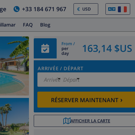
age
+33 184 671 967
€
illamar
FAQ
Blog
From /
163,14 $US
per
day
ARRIVÉE
/
DÉPART
Arrivée
Départ
›
RÉSERVER MAINTENANT
AFFICHER LA CARTE