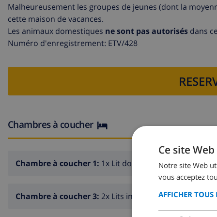
Malheureusement les groupes de jeunes (dont la moyenne 
cette maison de vacances.
Les animaux domestiques
ne sont pas autorisés
dans cet
Numéro d'enregistrement: ETV/428
RESERV
Chambres à coucher
Ce site Web 
Chambre à coucher 1:
1x Lit double
Notre site Web uti
vous acceptez tou
AFFICHER TOUS 
Chambre à coucher 3:
2x Lits individuels