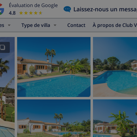
Évaluation de Google
Laissez-nous un mess
4.8
★★★★★
★★★★★
es
Type de villa
Contact
À propos de Club V