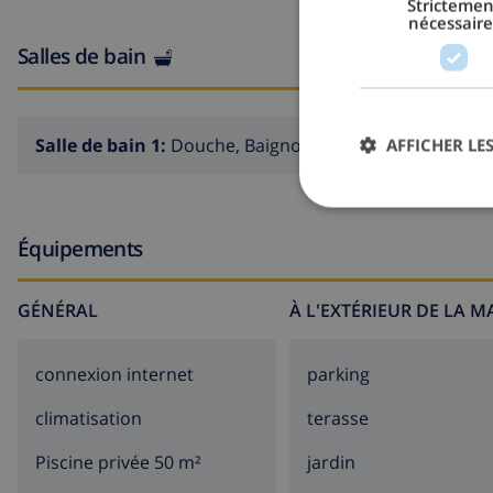
Strictemen
nécessaire
Salles de bain
Salle de bain 1:
Douche, Baignoire, Lavabo, Toilette
AFFICHER LES
Équipements
GÉNÉRAL
À L'EXTÉRIEUR DE LA 
connexion internet
parking
climatisation
terasse
Piscine privée 50 m²
jardin