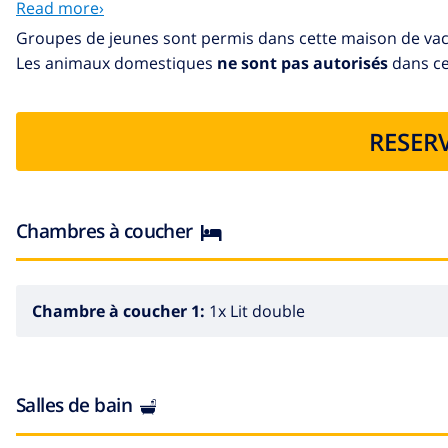
Read more›
of the entrances of the village. Walking through the street
Travel
Groupes de jeunes sont permis dans cette maison de va
Les animaux domestiques
ne sont pas autorisés
dans cet
We recommend the use of the car if they want to move mor
(40 minutes-highway) Palma de Mallorca (Son Sant Joan A
RESERV
Chambres à coucher
Chambre à coucher 1:
1x Lit double
Salles de bain