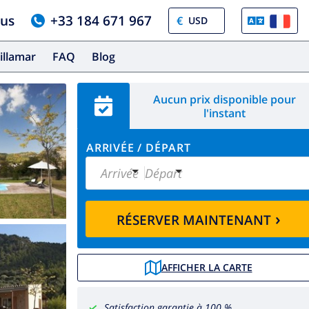
ous
+33 184 671 967
€
illamar
FAQ
Blog
Aucun prix disponible pour
l'instant
ARRIVÉE
/
DÉPART
Arrivée
Départ
›
RÉSERVER MAINTENANT
AFFICHER LA CARTE
Satisfaction garantie à 100 %