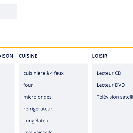
MAISON
CUISINE
LOISIR
cuisinière à 4 feux
lecteur CD
four
lecteur DVD
micro ondes
Télévision satell
réfrigérateur
congélateur
lave-vaisselle