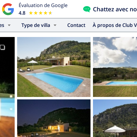
Évaluation de Google
Chattez avec n
4.8
★★★★★
★★★★★
es
Type de villa
Contact
À propos de Club V