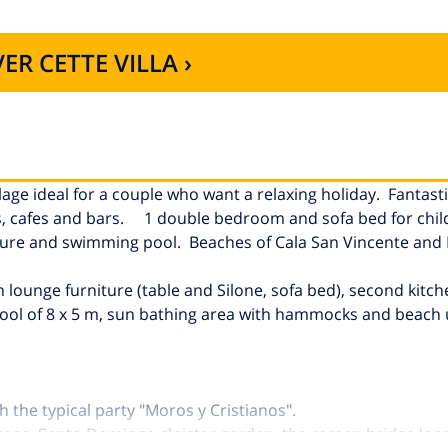
ER CETTE VILLA ›
ge ideal for a couple who want a relaxing holiday. Fantasti
nts, cafes and bars. 1 double bedroom and sofa bed for chil
iture and swimming pool. Beaches of Cala San Vincente and
 lounge furniture (table and Silone, sofa bed), second kitc
pool of 8 x 5 m, sun bathing area with hammocks and beach 
h the typical party "Moros y Cristianos".
ps, Santo Domingo cloister garden, the roman bridge loca