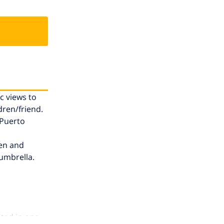
c views to
dren/friend.
 Puerto
hen and
umbrella.
ted in one