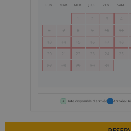
LUN.
MAR.
MER.
JEU.
VEN.
SAM.
1
2
3
4
6
7
8
9
10
11
13
14
15
16
17
18
20
21
22
23
24
25
27
28
29
30
31
Date disponible d'arrivée
Arrivée/Dé
RESERV