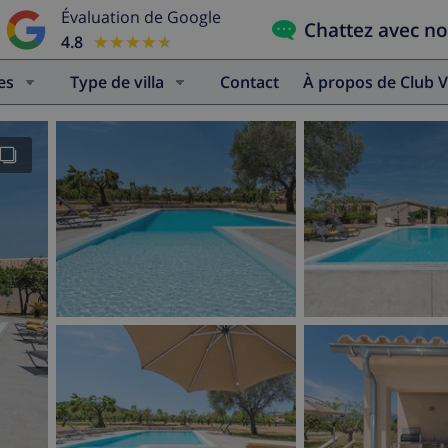
Évaluation de Google
Chattez avec n
4.8
★★★★★
★★★★★
es
Type de villa
Contact
À propos de Club V