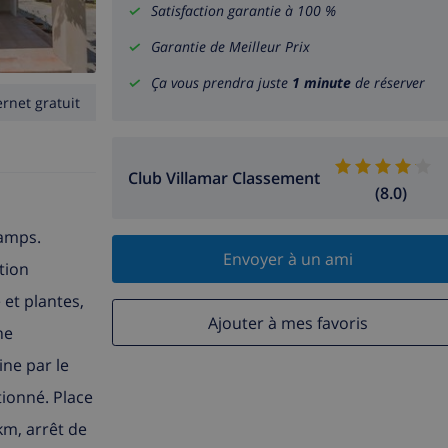
Satisfaction garantie à 100 %
Garantie de Meilleur Prix
Ça vous prendra juste
1 minute
de réserver
ernet gratuit
Club Villamar Classement
(8.0)
hamps.
Envoyer à un ami
tion
 et plantes,
Ajouter à mes favoris
he
ine par le
tionné. Place
km, arrêt de