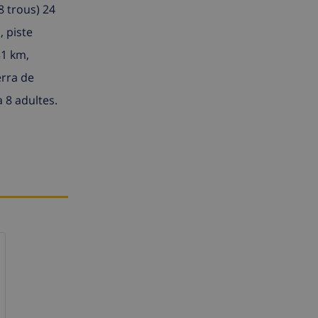
8 trous) 24
 piste
31 km,
erra de
 8 adultes.