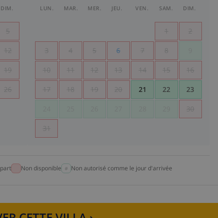
DIM.
LUN.
MAR.
MER.
JEU.
VEN.
SAM.
DIM.
5
1
2
12
3
4
5
6
7
8
9
19
10
11
12
13
14
15
16
26
17
18
19
20
21
22
23
24
25
26
27
28
29
30
31
part
Non disponible
Non autorisé comme le jour d'arrivée
ER CETTE VILLA ›