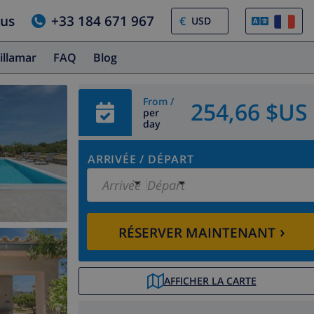
ous
+33 184 671 967
€
illamar
FAQ
Blog
From /
254,66 $US
per
day
ARRIVÉE
/
DÉPART
Arrivée
Départ
›
RÉSERVER MAINTENANT
AFFICHER LA CARTE