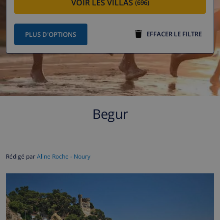
VOIR LES VILLAS
(696)
EFFACER LE FILTRE
PLUS D'OPTIONS
Begur
Rédigé par
Aline Roche - Noury