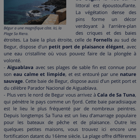
littoral est époustouflante.
La végétation dense des
pins forme un décor
verdoyant à l’arrière-plan
Bégur a une magnifique côte. Ici, la
des criques et des baies
Plage Sa Riera.
étroites. La baie la plus étroite, celle de
Fornells
au sud de
Begur, dispose d'un
petit port de plaisance élégant
, avec
une eau cristalline où vous pouvez faire de la plongée à
volonté.
-
Aiguablava
avec ses plages de sable fin est connue pour
son
eau calme et limpide
, et est entouré par une
nature
sauvage
. Cette baie de Begur, dispose aussi d’un petit port et
du célèbre Parador Nacional de Aiguablava.
- Plus vers le nord de Begur vous arrivez à
Cala de Sa Tuna
,
qui pénètre le pays comme un fjord. Cette baie paradisiaque
est le lieu le plus fréquenté par de nombreux peintres.
Depuis longtemps Sa Tuna est un lieu d’amarrage populaire
pour les bateaux de pêche et de plaisance. Outre les
quelques petites maisons, vous trouvez ici encore une
fortification datant du 16ème siècle. La plage offre différentes