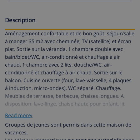
Description
Aménagement confortable et de bon goût: séjour/salle
à manger 35 m2 avec cheminée, TV (satellite) et écran
plat. Sortie sur la véranda. 1 chambre double avec
bain/bidet/WC, air-conditionné et chauffage à air
chaud. 1 chambre avec 2 lits, douche/WC, air-
conditionné et chauffage à air chaud. Sortie sur le
balcon. Cuisine ouverte (four, lave-vaisselle, 4 plaques
à induction, micro-ondes). WC séparé. Chauffage.
Meubles de terrasse, barbecue, chaises longues. A
disposition: lave-linge, chaise haute pour enfant, lit
bébé jusqu'à 2 ans, sèche-cheveux. Internet
Read more›
(Connexion WIFI, gratuit). Place de parking près de la
Groupes de jeunes sont permis dans cette maison de
maison. AT-432018-A
vacances.