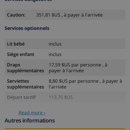
Caution:
351,81 $US , à payer à l'arrivée
Services optionnels
Lit bébé
inclus
Siège enfant
inclus
Draps
17,59 $US par personne , à
supplémentaires
payer à l'arrivée
Serviettes
8,80 $US par personne , à payer à
supplémentaires
l'arrivée
Départ tardif
113,75 $US
Nettoyage
basée sur consommation
Read more ›
supplémentaire
énergétique (52,77 $US/HOUR)
Autres informations
Fonds
4.80% du montant total
d'annulation: