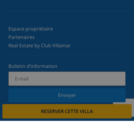
Espace propriétaire
Partenaires
Real Estate by Club Villamar
Bulletin d’information
Envoyer
Inscrivez-vous à notre newsletter et restez informé
RESERVER CETTE VILLA
des dernières nouvelles et offres. Nous respectons
votre vie privée.