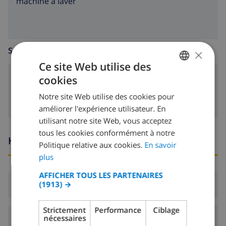
machine à laver
×
SALLE DE SÉJOUR
Ce site Web utilise des
cookies
poêle (bois)
FRENCH
Notre site Web utilise des cookies pour
DUTCH
améliorer l'expérience utilisateur. En
FRENCH
utilisant notre site Web, vous acceptez
tous les cookies conformément à notre
SPANISH
Heures d'arrivée et de départ
Politique relative aux cookies.
En savoir
GERMAN
plus
CATALAN
AFFICHER TOUS LES PARTENAIRES
Arrivée:
De 16:00 avant 19:00
(1913) →
ITALIAN
DANISH
Strictement
Performance
Ciblage
nécessaires
Départ:
Avant: 10:00
NORWEGIAN