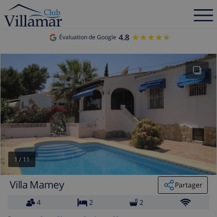
4.8
★★★★★
★★★★★
Évaluation de Google
1
/
11
Villa Mamey
Partager
4
2
2