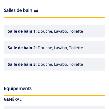
2 salle de bain en suite, chacune avec seul lavabo,
Salles de bain
douche et toilette
salle de bain avec seul lavabo, douche et toilette
Salle de bain 1:
Douche, Lavabo, Toilette
Extérieur de la villa
piscine privée de 10m x 5m et 2m de profondeur
Salle de bain 2:
Douche, Lavabo, Toilette
2 terrasses, dont 1 couverte
barbecue
Salle de bain 3:
Douche, Lavabo, Toilette
coin repas en plein air
place de garage privée et place de parking privée et
couverte
Équipements
Informations additionnelles
GÉNÉRAL
ville/village plus proche Benitachell (dans un rayon