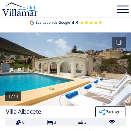
4.8
★★★★★
★★★★★
Évaluation de Google
1
/
14
Villa Albacete
Partager
6
3
3