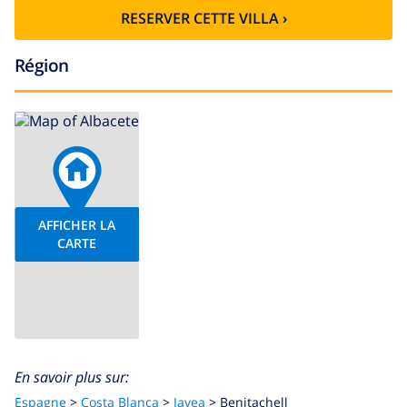
nautique et planche à voile (dans un rayon de 5
RESERVER CETTE VILLA ›
kilomètres de la villa)
tennis et golf (Club de Golf Javea) (dans un rayon de
Région
10 kilomètres de la villa)
radelage (dans un rayon de 50 kilomètres de la villa)
AFFICHER LA
CARTE
En savoir plus sur:
Espagne
>
Costa Blanca
>
Javea
>
Benitachell