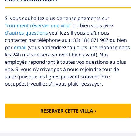
Nettoyage
basée sur consommation
supplémentaire
énergétique (52,77 $US/HOUR)
Si vous souhaitez plus de renseignements sur
Fonds
4.80% du montant total
"comment réserver une villa"
ou bien vous avez
d'annulation:
d'autres questions
veuillez s'il vous plaît nous
contacter par téléphone au (+33) 184 671 967 ou bien
par
email
(vous obtiendrez toujours une réponse dans
les 24h mais ce sera souvent bien avant). Nos
employés répondront à toutes vos questions au plus
vite. Si vous n'arrivez pas à nous rejoindre tout de
suite (puisque les lignes peuvent souvent être
occupées), veuillez s'il vous plaît réessayer.
RESERVER CETTE VILLA ›