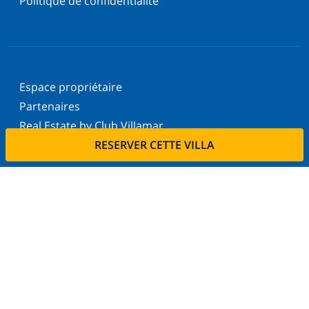
Politique de confidentialité
Espace propriétaire
Partenaires
Real Estate by Club Villamar
RESERVER CETTE VILLA
Bulletin d’information
Envoyer
Inscrivez-vous à notre newsletter et restez informé
des dernières nouvelles et offres. Nous respectons
votre vie privée.