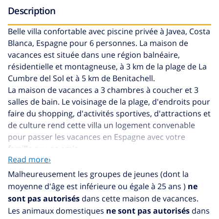
Description
Belle villa confortable avec piscine privée à Javea, Costa
Blanca, Espagne pour 6 personnes. La maison de
vacances est située dans une région balnéaire,
résidentielle et montagneuse, à 3 km de la plage de La
Cumbre del Sol et à 5 km de Benitachell.
La maison de vacances a 3 chambres à coucher et 3
salles de bain. Le voisinage de la plage, d'endroits pour
faire du shopping, d'activités sportives, d'attractions et
de culture rend cette villa un logement convenable
pour passer les vacances en Espagne avec votre
famille ou vos amis.
Read more›
Intérieur de la villa
Malheureusement les groupes de jeunes (dont la
moyenne d'âge est inférieure ou égale à 25 ans )
ne
salle de séjour avec télévision, lecteur de DVD, hifi et
sont pas autorisés
dans cette maison de vacances.
ventilateur de plafond
Les animaux domestiques
ne sont pas autorisés
dans