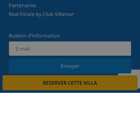
Partenaires
Real Estate by Club Villamar
Bulletin d’information
Envoyer
Inscrivez-vous à notre newsletter et restez informé
RESERVER CETTE VILLA
des dernières nouvelles et offres. Nous respectons
votre vie privée.
Louez votre propriété