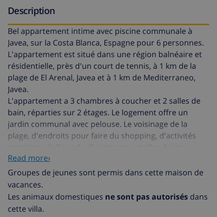
Description
Bel appartement intime avec piscine communale à
Javea, sur la Costa Blanca, Espagne pour 6 personnes.
L'appartement est situé dans une région balnéaire et
résidentielle, près d'un court de tennis, à 1 km de la
plage de El Arenal, Javea et à 1 km de Mediterraneo,
Javea.
L'appartement a 3 chambres à coucher et 2 salles de
bain, réparties sur 2 étages. Le logement offre un
jardin communal avec pelouse. Le voisinage de la
plage, d'endroits pour faire du shopping, d'activités
sportives, de lieux de divertissement, d'endroits pour
Read more›
sortir, d'attractions et de culture rend cet
appartement un logement convenable pour passer
Groupes de jeunes sont permis dans cette maison de
vos vacances avec votre famille ou vos amis.
vacances.
Les animaux domestiques
ne sont pas autorisés
dans
Intérieur de l'appartement
cette villa.