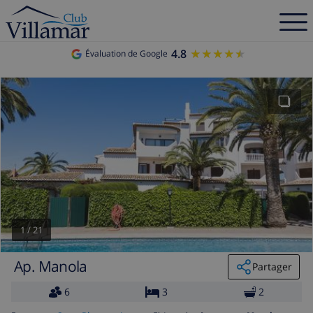
4.8
★★★★★
★★★★★
Évaluation de Google
1
/
21
Ap. Manola
Partager
6
3
2