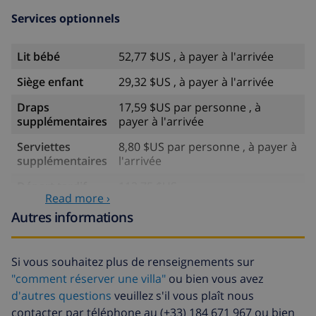
Services optionnels
Lit bébé
52,77 $US , à payer à l'arrivée
Siège enfant
29,32 $US , à payer à l'arrivée
Draps
17,59 $US par personne , à
supplémentaires
payer à l'arrivée
Serviettes
8,80 $US par personne , à payer à
supplémentaires
l'arrivée
Départ tardif
113,75 $US
Read more ›
Nettoyage
basée sur consommation
Autres informations
supplémentaire
énergétique (52,77 $US/HOUR)
Fonds
4.80% du montant total
Si vous souhaitez plus de renseignements sur
d'annulation:
"comment réserver une villa"
ou bien vous avez
d'autres questions
veuillez s'il vous plaît nous
contacter par téléphone au (+33) 184 671 967 ou bien