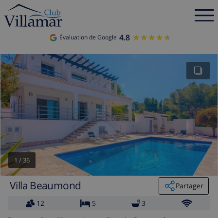
4.8
★★★★★
★★★★★
Évaluation de Google
1
/
36
Villa Beaumond
Partager
12
5
3