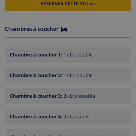
RESERVER CETTE VILLA ›
pompe à chaleur, climatisation, piscine privée, parking
extérieur, 1 Télévision, tv satellite (Langues: Espagnol,
Anglais, Allemand, Français).
La cuisine américaine, Électrique, est équipée avec
Chambres à coucher
réfrigérateur, micro-ondes, four, congelateur, lave-
linge, sèche-linge, lave-vaisselle, vaisselle/couvert,
ustensiles/cuisine, cafetière, grille pain, bouilloire et
Chambre à coucher 1:
1x Lit double
presse-agrumes.
Chambre à coucher 2:
1x Lit double
Chambre à coucher 3:
2x Lits double
Chambre à coucher 4:
2x Canapés