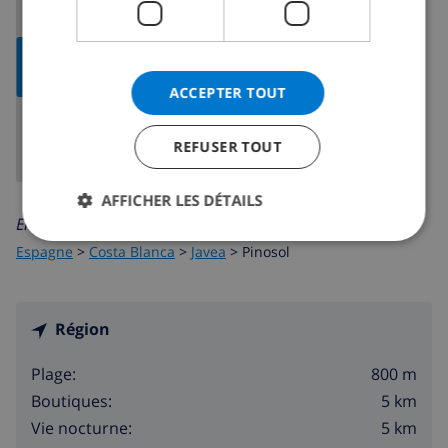
AFFICHER LA
CARTE
ACCEPTER TOUT
REFUSER TOUT
AFFICHER LES DÉTAILS
En savoir plus sur:
Espagne
>
Costa Blanca
>
Javea
>
Pinosol
Région
800 m
Plage:
5 km
Boutiques:
5 km
Vie nocturne: