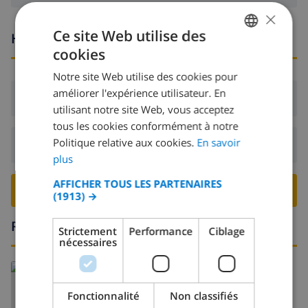
×
Ce site Web utilise des
Heures d'arrivée et de départ
cookies
FRENCH
Notre site Web utilise des cookies pour
DUTCH
améliorer l'expérience utilisateur. En
Arrivée:
De 17:00 avant 20:00
FRENCH
utilisant notre site Web, vous acceptez
tous les cookies conformément à notre
SPANISH
Politique relative aux cookies.
En savoir
Départ:
Avant: 10:00
GERMAN
plus
CATALAN
AFFICHER TOUS LES PARTENAIRES
RESERVER CETTE VILLA ›
(1913) →
ITALIAN
DANISH
Région
Strictement
Performance
Ciblage
nécessaires
NORWEGIAN
Fonctionnalité
Non classifiés