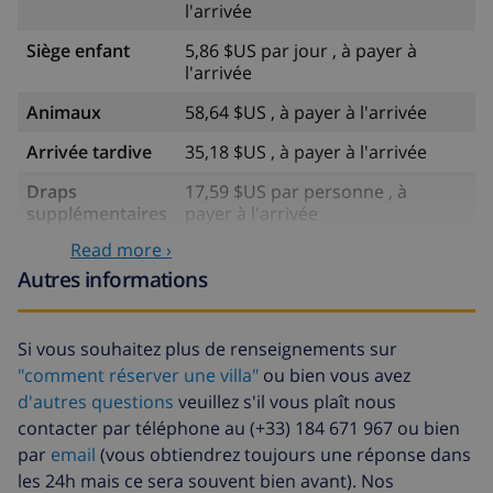
l'arrivée
Siège enfant
5,86 $US par jour , à payer à
l'arrivée
Animaux
58,64 $US , à payer à l'arrivée
Arrivée tardive
35,18 $US , à payer à l'arrivée
Draps
17,59 $US par personne , à
supplémentaires
payer à l'arrivée
Read more ›
Serviettes
8,80 $US par personne , à payer à
supplémentaires
l'arrivée
Autres informations
Départ tardif
113,75 $US
Si vous souhaitez plus de renseignements sur
Nettoyage
basée sur consommation
"comment réserver une villa"
ou bien vous avez
supplémentaire
énergétique (52,77 $US/HOUR)
d'autres questions
veuillez s'il vous plaît nous
Fonds
4.80% du montant total
contacter par téléphone au (+33) 184 671 967 ou bien
d'annulation:
par
email
(vous obtiendrez toujours une réponse dans
les 24h mais ce sera souvent bien avant). Nos