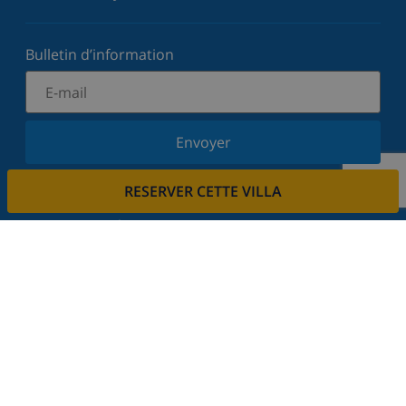
Bulletin d’information
Envoyer
Inscrivez-vous à notre newsletter et restez informé
RESERVER CETTE VILLA
des dernières nouvelles et offres. Nous respectons
votre vie privée.
Louez votre propriété
Voulez-vous louer votre propriété avec nous?