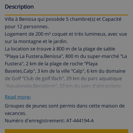
Description
Villa à Benissa qui possède 5 chambre(s) et Capacité
pour 12 personnes.
Logement de 200 m² coquet et très lumineux, avec vue
sur la montagne et le jardin.
La location se trouve à 800 m de la plage de sable
"Playa La Fustera,Benissa", 800 m du super-marché "La
Fustera", 2 km de la plage de roche "Playa
Basetes,Calp", 3 km de la ville "Calp", 6 km du domaine
de Golf "Club de golf Ifach", 29 km du parc aquatique
"Aqualandia,Benidorm", 33 km du parc d'attractions
"Terra Mitica,Benidorm", 83 km de l'aéroport
Read more›
"Aeropuerto El Altet,Alicante" et il est situé dans une
Groupes de jeunes sont permis dans cette maison de
zone idéale pour familles et dans le complexe
vacances.
résidentiel.
Numéro d'enregistrement: AT-444194-A
Elle dispose de jardin, mobilier de jardin, clôture, 30 m²
de terrasse, barbecue, accès internet (wifi), chauffage