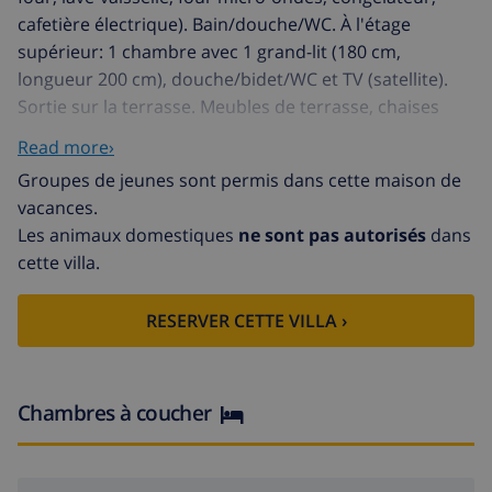
cafetière électrique). Bain/douche/WC. À l'étage
supérieur: 1 chambre avec 1 grand-lit (180 cm,
longueur 200 cm), douche/bidet/WC et TV (satellite).
Sortie sur la terrasse. Meubles de terrasse, chaises
longues. A disposition: lave-linge, fer à repasser,
Read more›
moustiquaire, chaise haute pour enfant, lit bébé,
Groupes de jeunes sont permis dans cette maison de
sèche-cheveux. Internet (Connexion WIFI, gratuit).
vacances.
Veuillez noter: TV seulement DE. À prendre en compte:
Les animaux domestiques
ne sont pas autorisés
dans
La maison dispose d'Internet par fibre optique.
cette villa.
VT488019A
Maison confortable "Nina", de 2 étages. Situation
RESERVER CETTE VILLA ›
tranquille, ensoleillée, à 1.5 km de la mer, à 1.5 km de la
plage. A usage privé: terrain 700 m2 (clôturé) avec
pelouse et arbres, piscine en forme d’haricot (7 x 4 m,
profondeur 80 - 180 cm, 01.01.-31.12.). Meubles de
Chambres à coucher
jardin, place de parking sur le terrain. Supermarché 2
km, restaurant 350 m, café 400 m, plage de sable "El
Arenal" 2.7 km, plage de galets "Playa del Portitxol" 1.5