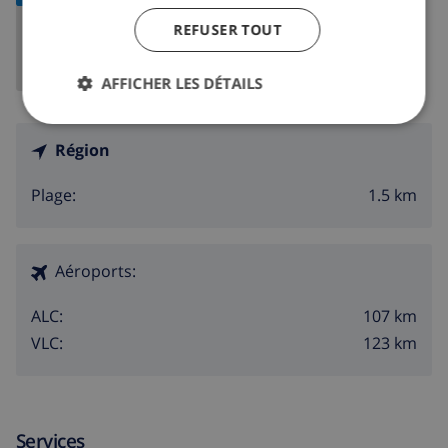
REFUSER TOUT
AFFICHER LES DÉTAILS
Région
1.5 km
Plage:
Aéroports:
107 km
ALC:
123 km
VLC:
Services