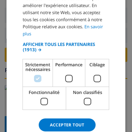
améliorer l'expérience utilisateur. En
FRENCH
utilisant notre site Web, vous acceptez
Arrivée:
De 16:00 avant 19:00
tous les cookies conformément à notre
SPANISH
Politique relative aux cookies.
En savoir
GERMAN
plus
Départ:
Avant: 10:00
CATALAN
AFFICHER TOUS LES PARTENAIRES
(1913) →
ITALIAN
RESERVER CETTE VILLA ›
DANISH
Strictement
Performance
Ciblage
Région
nécessaires
NORWEGIAN
En savoir plus sur:
Fonctionnalité
Non classifiés
Espagne
>
Costa Blanca
>
Javea
AFFICHER LA
ACCEPTER TOUT
CARTE