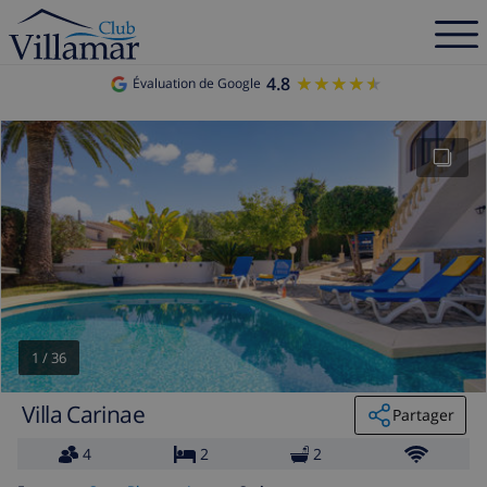
4.8
★★★★★
★★★★★
Évaluation de Google
1
/
36
Villa Carinae
Partager
4
2
2