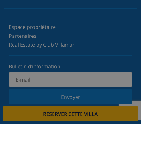
Espace propriétaire
Partenaires
Real Estate by Club Villamar
Bulletin d’information
Envoyer
Inscrivez-vous à notre newsletter et restez informé
RESERVER CETTE VILLA
des dernières nouvelles et offres. Nous respectons
votre vie privée.