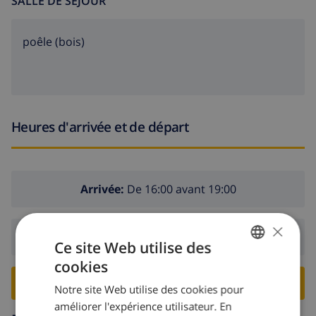
SALLE DE SÉJOUR
poêle (bois)
Heures d'arrivée et de départ
Arrivée:
De 16:00 avant 19:00
×
Départ:
Avant: 10:00
Ce site Web utilise des
cookies
FRENCH
RESERVER CETTE VILLA ›
Notre site Web utilise des cookies pour
DUTCH
améliorer l'expérience utilisateur. En