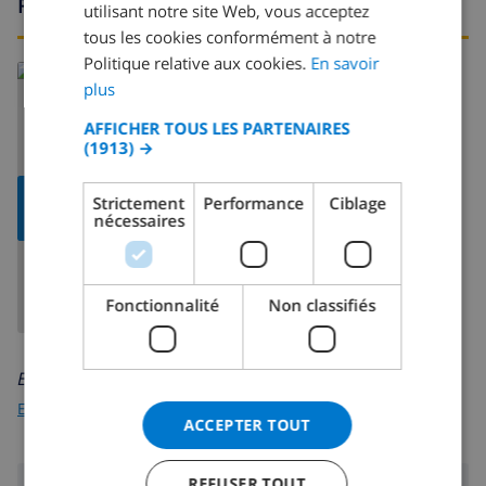
Région
FRENCH
utilisant notre site Web, vous acceptez
tous les cookies conformément à notre
SPANISH
Politique relative aux cookies.
En savoir
GERMAN
plus
CATALAN
AFFICHER TOUS LES PARTENAIRES
(1913) →
ITALIAN
DANISH
AFFICHER LA
Strictement
Performance
Ciblage
CARTE
nécessaires
NORWEGIAN
Fonctionnalité
Non classifiés
En savoir plus sur:
Espagne
>
Costa Blanca
>
Javea
>
Tarraula
ACCEPTER TOUT
REFUSER TOUT