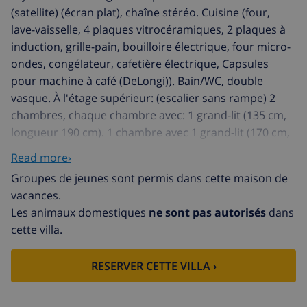
(satellite) (écran plat), chaîne stéréo. Cuisine (four,
lave-vaisselle, 4 plaques vitrocéramiques, 2 plaques à
induction, grille-pain, bouilloire électrique, four micro-
ondes, congélateur, cafetière électrique, Capsules
pour machine à café (DeLongi)). Bain/WC, double
vasque. À l'étage supérieur: (escalier sans rampe) 2
chambres, chaque chambre avec: 1 grand-lit (135 cm,
longueur 190 cm). 1 chambre avec 1 grand-lit (170 cm,
longueur 200 cm). Sortie sur la terrasse. Douche/WC.
Read more›
Meubles de terrasse, barbecue électrique, chaises
Groupes de jeunes sont permis dans cette maison de
longues (6), jardin d'hiver. Superbe vue panoramique
vacances.
sur la mer et la localité. A disposition: lave-linge, fer à
Les animaux domestiques
ne sont pas autorisés
dans
repasser, chaise haute pour enfant, lit bébé, sèche-
cette villa.
cheveux. Internet (Connexion WIFI, gratuit). Place de
parking (cloturée, 3 Voitures) près de la maison. 1
RESERVER CETTE VILLA ›
animal/ chien autorisé. AT451914A
Maison individuelle "Brigi", de 2 étages. Dans le
quartier de Tarraula, situation tranquille, ensoleillée,