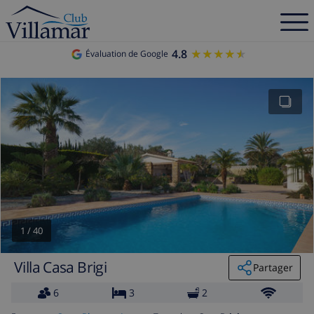
4.8
★★★★★
★★★★★
Évaluation de Google
1
/
40
Villa Casa Brigi
Partager
6
3
2