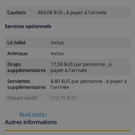
Caution:
469,08 $US , à payer à l'arrivée
Services optionnels
Lit bébé
inclus
Animaux
inclus
Draps
17,59 $US par personne , à
supplémentaires
payer à l'arrivée
Serviettes
8,80 $US par personne , à payer à
supplémentaires
l'arrivée
Départ tardif
113,75 $US
Nettoyage
basée sur consommation
Read more ›
supplémentaire
énergétique (52,77 $US/HOUR)
Autres informations
Fonds
4.80% du montant total
d'annulation: