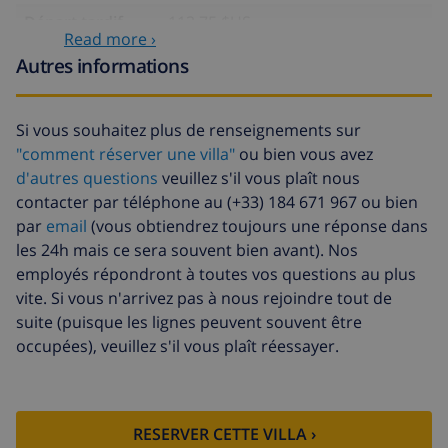
la villa)
Départ tardif
113,75 $US
Read more ›
Nettoyage
basée sur consommation
Autres informations
supplémentaire
énergétique (52,77 $US/HOUR)
Fonds
4.80% du montant total
Si vous souhaitez plus de renseignements sur
d'annulation:
"comment réserver une villa"
ou bien vous avez
d'autres questions
veuillez s'il vous plaît nous
contacter par téléphone au (+33) 184 671 967 ou bien
par
email
(vous obtiendrez toujours une réponse dans
les 24h mais ce sera souvent bien avant). Nos
employés répondront à toutes vos questions au plus
vite. Si vous n'arrivez pas à nous rejoindre tout de
suite (puisque les lignes peuvent souvent être
occupées), veuillez s'il vous plaît réessayer.
RESERVER CETTE VILLA ›