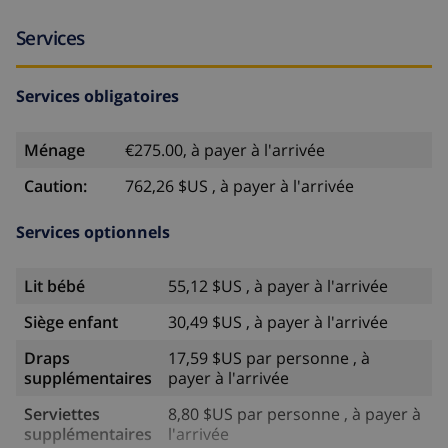
5 kilomètres de la villa)
Services
Choses à voir et culture à Javea, sur la Costa Blanca
museé et église (dans un rayon de 5 kilomètres de la
Services obligatoires
villa)
ruine (dans un rayon de 10 kilomètres de la villa)
Ménage
€275.00, à payer à l'arrivée
château (dans un rayon de 25 kilomètres de la villa)
Caution:
762,26 $US , à payer à l'arrivée
Activités sportives
Services optionnels
tennis (dans un rayon de 1000 mètres de la villa)
Lit bébé
55,12 $US , à payer à l'arrivée
ciclisme, canoë-kayak (canoë), pêche, plongée,
Siège enfant
30,49 $US , à payer à l'arrivée
randonnée subaquatique, surf, ski nautique et
planche à voile (dans un rayon de 5 kilomètres de la
Draps
17,59 $US par personne , à
supplémentaires
payer à l'arrivée
villa)
golf, équitation, randonnée pédestre et
Serviettes
8,80 $US par personne , à payer à
supplémentaires
l'arrivée
mountainbiking (dans un rayon de 10 kilomètres de