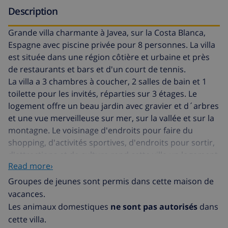
Description
Grande villa charmante à Javea, sur la Costa Blanca,
Espagne avec piscine privée pour 8 personnes. La villa
est située dans une région côtière et urbaine et près
de restaurants et bars et d'un court de tennis.
La villa a 3 chambres à coucher, 2 salles de bain et 1
toilette pour les invités, réparties sur 3 étages. Le
logement offre un beau jardin avec gravier et d´arbres
et une vue merveilleuse sur mer, sur la vallée et sur la
montagne. Le voisinage d'endroits pour faire du
shopping, d'activités sportives, d'endroits pour sortir,
d'attractions et de culture rend cette villa un logement
Read more›
convenable pour passer vos vacances avec votre
famille ou vos amis et même vos animaux
Groupes de jeunes sont permis dans cette maison de
domestiques.
vacances.
Les animaux domestiques
ne sont pas autorisés
dans
Intérieur de la villa
cette villa.