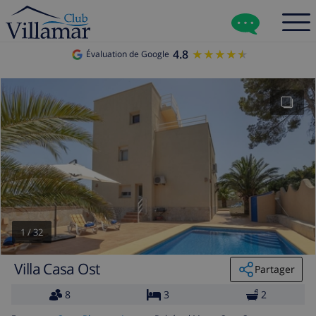
4.8
★★★★★
★★★★★
Évaluation de Google
1
/
32
Villa Casa Ost
Partager
8
3
2