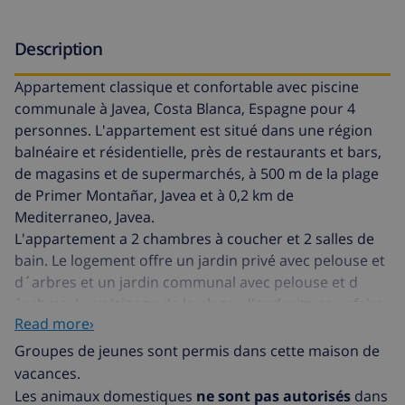
Description
Appartement classique et confortable avec piscine
communale à Javea, Costa Blanca, Espagne pour 4
personnes. L'appartement est situé dans une région
balnéaire et résidentielle, près de restaurants et bars,
de magasins et de supermarchés, à 500 m de la plage
de Primer Montañar, Javea et à 0,2 km de
Mediterraneo, Javea.
L'appartement a 2 chambres à coucher et 2 salles de
bain. Le logement offre un jardin privé avec pelouse et
d´arbres et un jardin communal avec pelouse et d
´arbres. Le voisinage de la plage, d'endroits pour faire
Read more›
du shopping, d'activités sportives, de lieux de
divertissement, d'endroits pour sortir, d'attractions et
Groupes de jeunes sont permis dans cette maison de
de culture rend cet appartement un logement
vacances.
convenable pour passer les vacances en Espagne avec
Les animaux domestiques
ne sont pas autorisés
dans