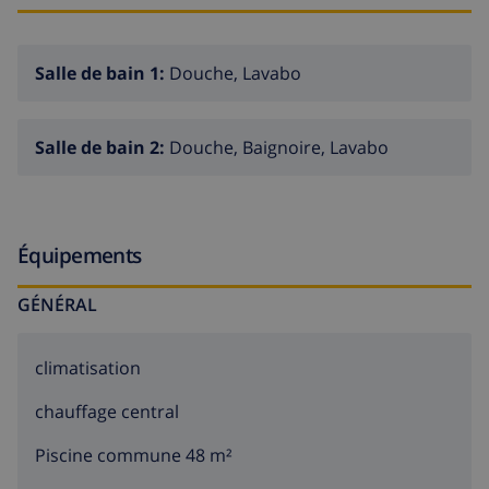
grille-pain et presse-citron
Chambres à coucher et salles de bain
Salle de bain 1:
Douche, Lavabo
chambre à coucher climatisée avec lit double et
salle de bain en suite
Salle de bain 2:
Douche, Baignoire, Lavabo
chambre à coucher climatisée avec 2 lits simples
salle de bain en suite avec lavabo simple, douche,
bidet et toilette
Équipements
salle de bain avec lavabo simple, douche aménagée
dans une baignoire, bidet et toilette
GÉNÉRAL
Extérieur de l'appartement
climatisation
grand terrain enclôturé
chauffage central
piscine communale haricot
Piscine commune 48 m²
jardin privé avec pelouse et d´arbres