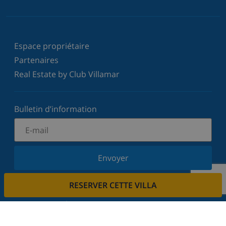
Espace propriétaire
Partenaires
Real Estate by Club Villamar
Bulletin d’information
Envoyer
Inscrivez-vous à notre newsletter et restez informé
RESERVER CETTE VILLA
des dernières nouvelles et offres. Nous respectons
votre vie privée.