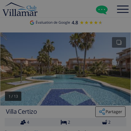
4.8
★★★★★
★★★★★
Évaluation de Google
1
/
13
Villa Certizo
Partager
4
2
2