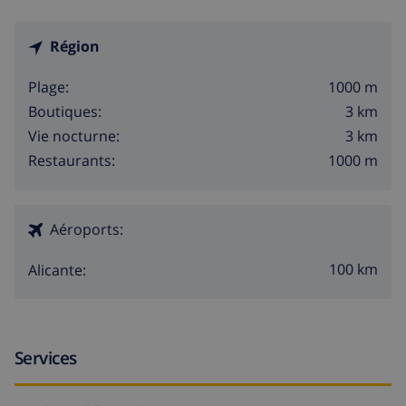
rayon de 10 kilomètres de la villa)
radelage (dans un rayon de 50 kilomètres de la villa)
Région
1000 m
Plage:
3 km
Boutiques:
3 km
Vie nocturne:
1000 m
Restaurants:
Aéroports:
100 km
Alicante:
Services