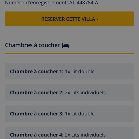
Numéro d'enregistrement: AT-448784-A
Intérieur de la villa
RESERVER CETTE VILLA ›
villa de 2 étages
salle de séjour climatisée avec télévision et lecteur
de DVD
Chambres à coucher
4 chambres à coucher et 4 salles de bain
antenne satellite (Astra)
buanderie avec machine à laver
Chambre à coucher 1:
1x Lit double
Cuisine
Chambre à coucher 2:
2x Lits individuels
cuisine américaine avec cuisinière électrique, four
électrique, four à micro-ondes, lave-vaisselle,
Chambre à coucher 3:
1x Lit double
refrigérateur, congélateur, cafetière électrique,
bouilloire, mixeur, grille-pain et presse-citron
Chambre à coucher 4:
2x Lits individuels
Chambres à coucher et salles de bain