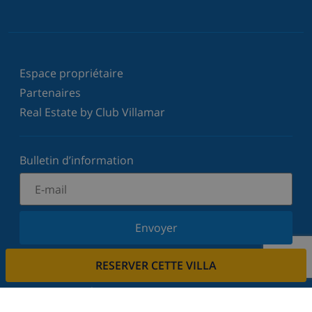
Espace propriétaire
Partenaires
Real Estate by Club Villamar
Bulletin d’information
Envoyer
Inscrivez-vous à notre newsletter et restez informé
RESERVER CETTE VILLA
des dernières nouvelles et offres. Nous respectons
votre vie privée.