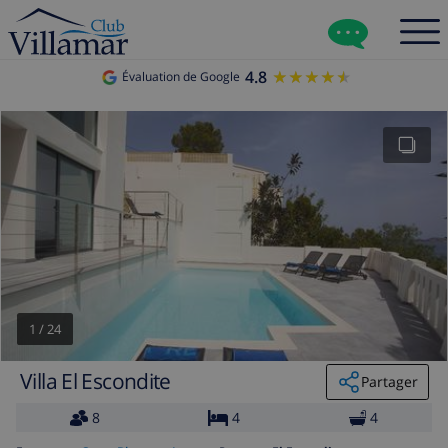
4.8
★★★★★
★★★★★
Évaluation de Google
1
/
24
Villa El Escondite
Partager
8
4
4