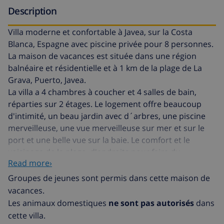
Description
Villa moderne et confortable à Javea, sur la Costa
Blanca, Espagne avec piscine privée pour 8 personnes.
La maison de vacances est située dans une région
balnéaire et résidentielle et à 1 km de la plage de La
Grava, Puerto, Javea.
La villa a 4 chambres à coucher et 4 salles de bain,
réparties sur 2 étages. Le logement offre beaucoup
d'intimité, un beau jardin avec d´arbres, une piscine
merveilleuse, une vue merveilleuse sur mer et sur le
port et une belle vue sur la baie. Le comfort et le
voisinage de la plage, d'endroits pour faire du
Read more›
shopping, d'activités sportives, de lieux de
divertissement, d'endroits pour sortir, d'attractions et
Groupes de jeunes sont permis dans cette maison de
de culture rendent cette villa un logement idéal pour
vacances.
passer les vacances en Espagne avec votre famille ou
Les animaux domestiques
ne sont pas autorisés
dans
vos amis et même vos animaux domestiques.
cette villa.