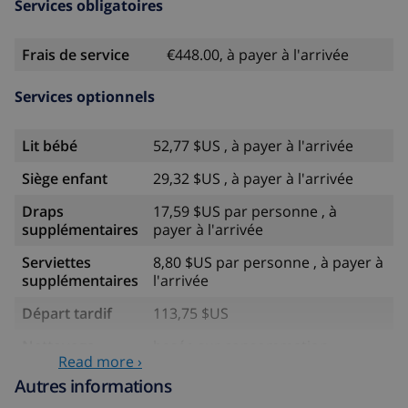
Services obligatoires
Frais de service
€448.00, à payer à l'arrivée
Services optionnels
Lit bébé
52,77 $US , à payer à l'arrivée
Siège enfant
29,32 $US , à payer à l'arrivée
Draps
17,59 $US par personne , à
supplémentaires
payer à l'arrivée
Serviettes
8,80 $US par personne , à payer à
supplémentaires
l'arrivée
Départ tardif
113,75 $US
Nettoyage
basée sur consommation
Read more ›
supplémentaire
énergétique (52,77 $US/HOUR)
Autres informations
Fonds
4.80% du montant total