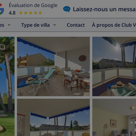
Évaluation de Google
Laissez-nous un mess
4.8
★★★★★
★★★★★
es
Type de villa
Contact
À propos de Club V