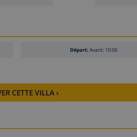
omètres de l'appartement)
mètres)
Départ:
Avant: 10:00
enseur.
de l'appartement
ER CETTE VILLA ›