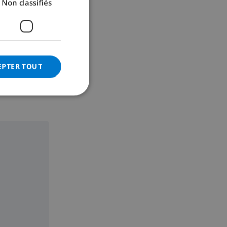
Non classifiés
GERMAN
CATALAN
ITALIAN
DANISH
EPTER TOUT
NORWEGIAN