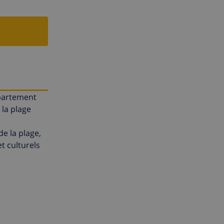
ppartement
 la plage
e la plage,
et culturels