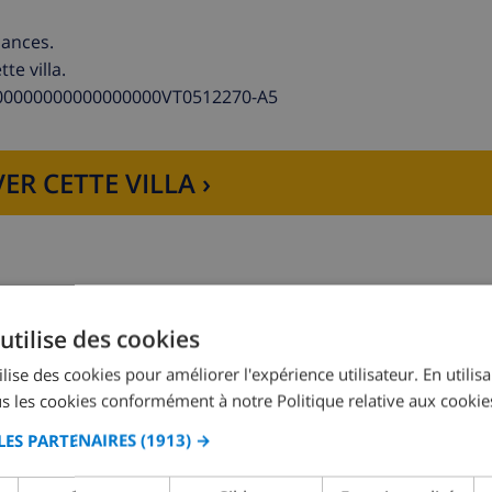
cances.
te villa.
00000000000000000VT0512270-A5
ER CETTE VILLA ›
que, micro-ondes, lave-vaisselle, réfrigérateur-congélateur,
se-agrumes
en suite
utilise des cookies
Chambre à coucher 2:
2x Lits individuels
lise des cookies pour améliorer l'expérience utilisateur. En utilis
t et WC
s les cookies conformément à notre Politique relative aux cookie
LES PARTENAIRES
(1913) →