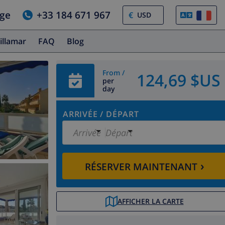
age
+33 184 671 967
€
illamar
FAQ
Blog
From /
124,69 $US
per
day
ARRIVÉE
/
DÉPART
Arrivée
Départ
›
RÉSERVER MAINTENANT
AFFICHER LA CARTE