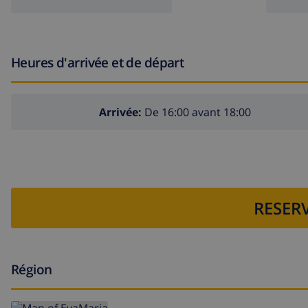
aéroport le plus proche : Alicante (à moins de 100 kil
deuxième aéroport le plus proche : Valence (> 100 kilo
transports publics à proximité : bus à 500 mètres
Heures d'arrivée et de départ
interdiction de fumer
animaux non admis
Arrivée:
De 16:00 avant 18:00
L'immeuble où se trouve le logement dispose d'un asc
Le logement est très adapté aux familles avec enfants.
Équipements et services inclus dans le prix de location 
internet (WiFi)
RESERV
fer et planche à repasser
literie et serviettes
Région
service de réception et service d'urgence 24 heures
chauffage par air et climatisation