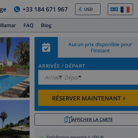
age
+33 184 671 967
€
illamar
FAQ
Blog
Aucun prix disponible pour
l'instant
ARRIVÉE
/
DÉPART
Arrivée
Départ
›
RÉSERVER MAINTENANT
AFFICHER LA CARTE
Satisfaction garantie à 100 %