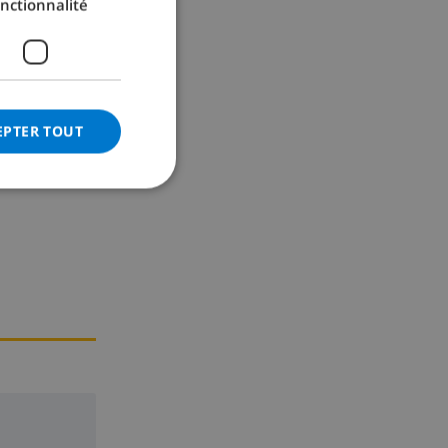
nctionnalité
GERMAN
CATALAN
ITALIAN
DANISH
EPTER TOUT
NORWEGIAN