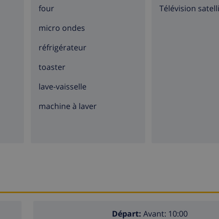
four
Télévision satell
micro ondes
réfrigérateur
toaster
lave-vaisselle
machine à laver
Départ:
Avant: 10:00