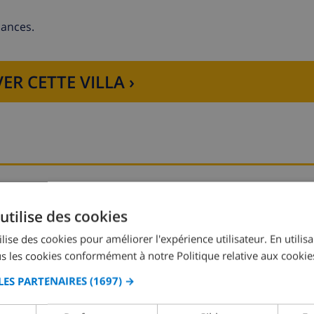
cances.
ER CETTE VILLA ›
 à micro-ondes, lave-vaisselle, réfrigérateur-congélateur, caf
gsize
Chambre à coucher 2:
1x King_bed
utilise des cookies
lise des cookies pour améliorer l'expérience utilisateur. En utilis
Chambre à coucher 4:
2x Lits individuels
s les cookies conformément à notre Politique relative aux cookie
LES PARTENAIRES
(1697) →
ilette
lette