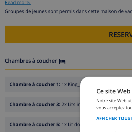
5 chambres à coucher et 3 salles de bain
Read more›
antenne satellite
Groupes de jeunes sont permis dans cette maison de va
buanderie avec machine à laver
RESERV
Cuisine
cuisine avec cuisinière électrique, four électrique, four
électrique, bouilloire, mixeur et grille-pain
Chambres à coucher
Chambres à coucher et salles de bain
2 chambres à coucher climatisées, chacune avec lit kin
Chambre à coucher 1:
1x King_bed
Ce site Web 
chambre à coucher avec 2 lits simples
chambre à coucher climatisée avec 2 lits simples
Notre site Web uti
Chambre à coucher 3:
2x Lits individuels
vous acceptez tou
chambre à coucher avec lit double
AFFICHER TOUS 
2 salles de bain, chacune avec seul lavabo, douche et to
Chambre à coucher 5:
1x Lit double
salle de bain avec seul lavabo, bain douche, bidet et toi