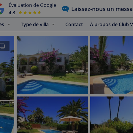
Évaluation de Google
Laissez-nous un mess
4.8
★★★★★
★★★★★
es
Type de villa
Contact
À propos de Club V